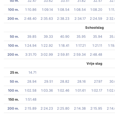
50 m.
32.47
33.62
33.51
31.82
32.57
32.
100 m.
1:10.86
1:09.14
1:08.54
1:08.54
1:08.20
1:11
200 m.
2:48.40
2:35.63
2:38.23
2:34.17
2:24.59
2:32
Schoolslag
50 m.
39.85
39.33
40.90
35.95
35.94
35.
100 m.
1:24.94
1:22.92
1:18.41
1:17.21
1:21.11
1:19
200 m.
3:31.70
3:02.99
2:59.81
2:59.34
2:48.48
Vrije slag
25 m.
14.71
50 m.
28.94
29.51
28.82
28.16
27.97
30.
100 m.
1:02.58
1:03.36
1:02.46
1:01.61
1:02.17
1:02
150 m.
1:51.48
200 m.
2:15.89
2:24.23
2:25.80
2:14.38
2:15.95
2:14