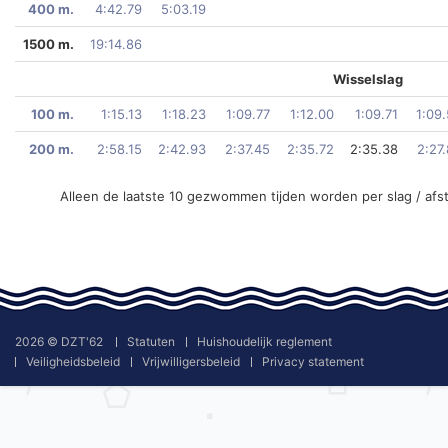
400 m.
4:42.79
5:03.19
1500 m.
19:14.86
Wisselslag
100 m.
1:15.13
1:18.23
1:09.77
1:12.00
1:09.71
1:09
200 m.
2:58.15
2:42.93
2:37.45
2:35.72
2:35.38
2:27
Alleen de laatste 10 gezwommen tijden worden per slag / afs
2026 © DZT'62
Statuten
Huishoudelijk reglement
Veiligheidsbeleid
Vrijwilligersbeleid
Privacy statement