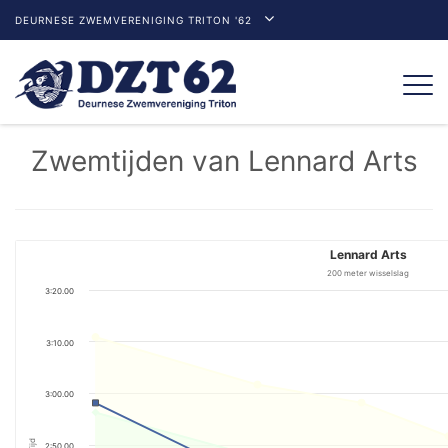
DEURNESE ZWEMVERENIGING TRITON '62
Togg
navi
Zwemtijden van Lennard Arts
Lennard Arts
200 meter wisselslag
3:20.00
3:10.00
3:00.00
Tijd
2:50.00