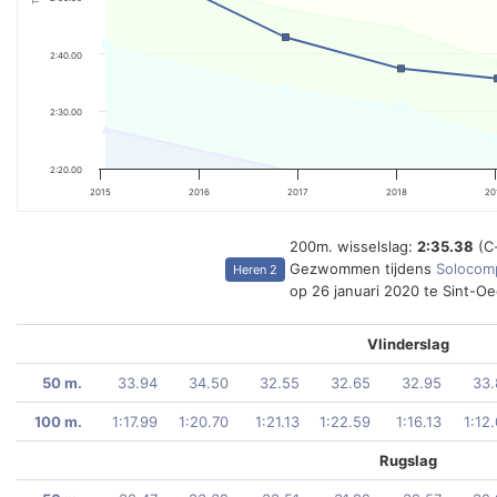
2:40.00
2:30.00
2:20.00
2015
2016
2017
2018
20
200m. wisselslag:
2:35.38
(C
Gezwommen tijdens
Solocomp
Heren 2
op 26 januari 2020 te Sint-O
Vlinderslag
50 m.
33.94
34.50
32.55
32.65
32.95
33.
100 m.
1:17.99
1:20.70
1:21.13
1:22.59
1:16.13
1:12
Rugslag