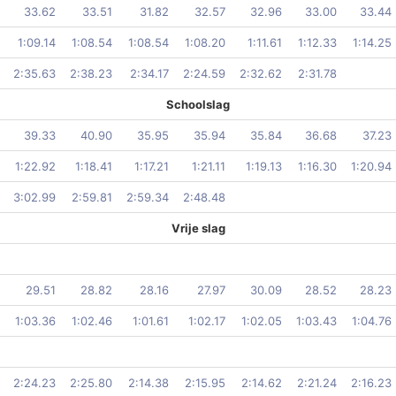
33.62
33.51
31.82
32.57
32.96
33.00
33.44
1:09.14
1:08.54
1:08.54
1:08.20
1:11.61
1:12.33
1:14.25
2:35.63
2:38.23
2:34.17
2:24.59
2:32.62
2:31.78
Schoolslag
39.33
40.90
35.95
35.94
35.84
36.68
37.23
1:22.92
1:18.41
1:17.21
1:21.11
1:19.13
1:16.30
1:20.94
3:02.99
2:59.81
2:59.34
2:48.48
Vrije slag
29.51
28.82
28.16
27.97
30.09
28.52
28.23
1:03.36
1:02.46
1:01.61
1:02.17
1:02.05
1:03.43
1:04.76
2:24.23
2:25.80
2:14.38
2:15.95
2:14.62
2:21.24
2:16.23