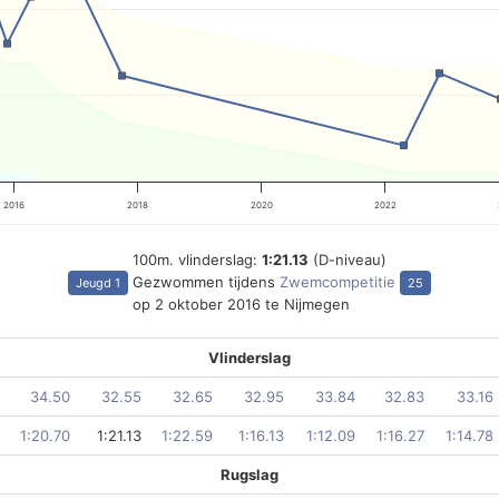
2016
2018
2020
2022
100m. vlinderslag:
1:21.13
(D-niveau)
Gezwommen tijdens
Zwemcompetitie
Jeugd 1
25
op 2 oktober 2016 te Nijmegen
Vlinderslag
34.50
32.55
32.65
32.95
33.84
32.83
33.16
1:20.70
1:21.13
1:22.59
1:16.13
1:12.09
1:16.27
1:14.78
Rugslag