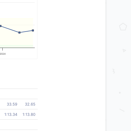
2024
33.59
32.65
1:13.34
1:13.80