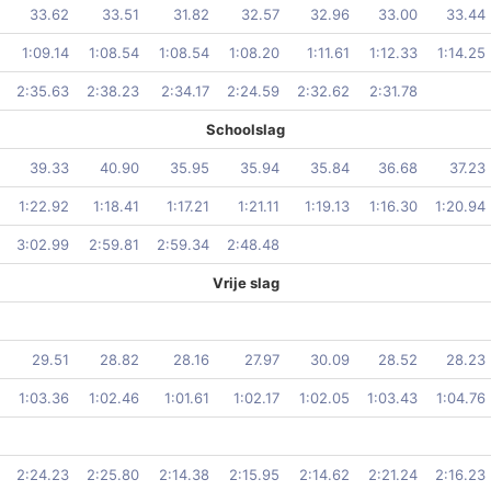
33.62
33.51
31.82
32.57
32.96
33.00
33.44
1:09.14
1:08.54
1:08.54
1:08.20
1:11.61
1:12.33
1:14.25
2:35.63
2:38.23
2:34.17
2:24.59
2:32.62
2:31.78
Schoolslag
39.33
40.90
35.95
35.94
35.84
36.68
37.23
1:22.92
1:18.41
1:17.21
1:21.11
1:19.13
1:16.30
1:20.94
3:02.99
2:59.81
2:59.34
2:48.48
Vrije slag
29.51
28.82
28.16
27.97
30.09
28.52
28.23
1:03.36
1:02.46
1:01.61
1:02.17
1:02.05
1:03.43
1:04.76
2:24.23
2:25.80
2:14.38
2:15.95
2:14.62
2:21.24
2:16.23