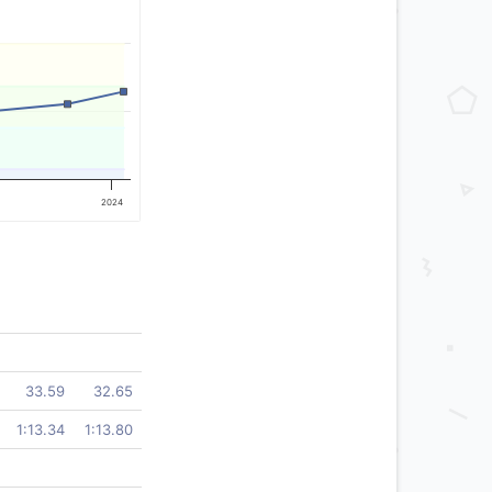
2024
33.59
32.65
1:13.34
1:13.80