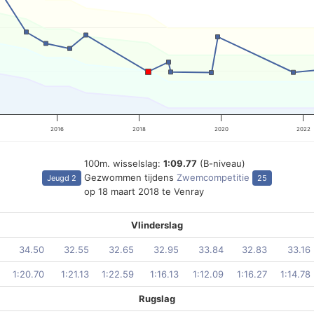
2016
2018
2020
2022
100m. wisselslag:
1:09.77
(B-niveau)
Gezwommen tijdens
Zwemcompetitie
Jeugd 2
25
op 18 maart 2018 te Venray
Vlinderslag
34.50
32.55
32.65
32.95
33.84
32.83
33.16
1:20.70
1:21.13
1:22.59
1:16.13
1:12.09
1:16.27
1:14.78
Rugslag