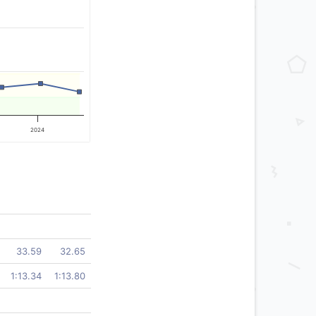
2024
33.59
32.65
1:13.34
1:13.80