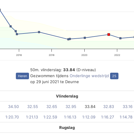
2016
2018
2020
2022
50m. vlinderslag:
33.84
(D-niveau)
Gezwommen tijdens
Onderlinge wedstrijd
Heren
25
op 29 juni 2021 te Deurne
Vlinderslag
34.50
32.55
32.65
32.95
33.84
32.83
33.16
1:20.70
1:21.13
1:22.59
1:16.13
1:12.09
1:16.27
1:14.78
Rugslag