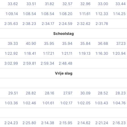
33.62
33.51
31.82
32.57
32.96
33.00
33.44
1:09.14
1:08.54
1:08.54
1:08.20
1:11.61
1:12.33
1:14.25
2:35.63
2:38.23
2:34.17
2:24.59
2:32.62
2:31.78
Schoolslag
39.33
40.90
35.95
35.94
35.84
36.68
37.23
1:22.92
1:18.41
1:17.21
1:21.11
1:19.13
1:16.30
1:20.94
3:02.99
2:59.81
2:59.34
2:48.48
Vrije slag
29.51
28.82
28.16
27.97
30.09
28.52
28.23
1:03.36
1:02.46
1:01.61
1:02.17
1:02.05
1:03.43
1:04.76
2:24.23
2:25.80
2:14.38
2:15.95
2:14.62
2:21.24
2:16.23