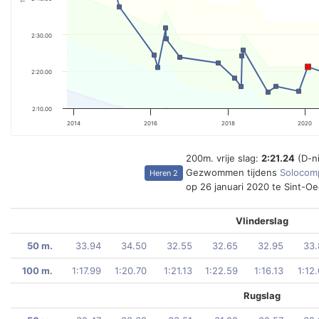
2:30.00
2:20.00
2:10.00
2014
2016
2018
2020
200m. vrije slag:
2:21.24
(D-n
Gezwommen tijdens
Solocomp
Heren 2
op 26 januari 2020 te Sint-O
Vlinderslag
50 m.
33.94
34.50
32.55
32.65
32.95
33.
100 m.
1:17.99
1:20.70
1:21.13
1:22.59
1:16.13
1:12
Rugslag