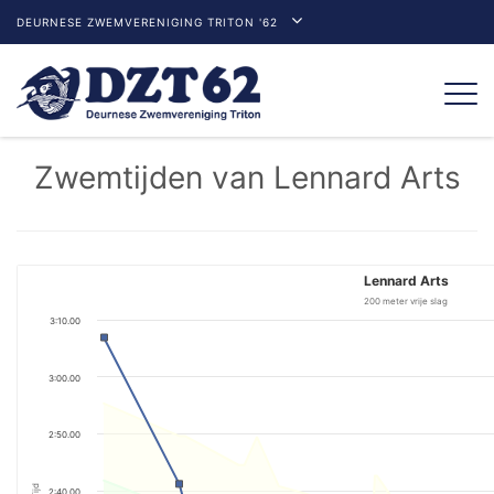
DEURNESE ZWEMVERENIGING TRITON '62
Togg
navi
Zwemtijden van Lennard Arts
Lennard Arts
200 meter vrije slag
3:10.00
3:00.00
2:50.00
Tijd
2:40.00