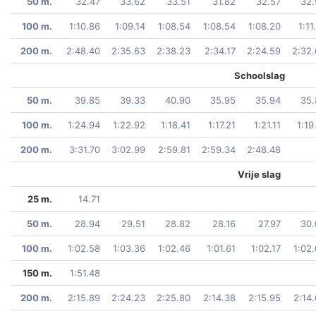
50 m.
32.47
33.62
33.51
31.82
32.57
32.
100 m.
1:10.86
1:09.14
1:08.54
1:08.54
1:08.20
1:11
200 m.
2:48.40
2:35.63
2:38.23
2:34.17
2:24.59
2:32
Schoolslag
50 m.
39.85
39.33
40.90
35.95
35.94
35.
100 m.
1:24.94
1:22.92
1:18.41
1:17.21
1:21.11
1:19
200 m.
3:31.70
3:02.99
2:59.81
2:59.34
2:48.48
Vrije slag
25 m.
14.71
50 m.
28.94
29.51
28.82
28.16
27.97
30.
100 m.
1:02.58
1:03.36
1:02.46
1:01.61
1:02.17
1:02
150 m.
1:51.48
200 m.
2:15.89
2:24.23
2:25.80
2:14.38
2:15.95
2:14