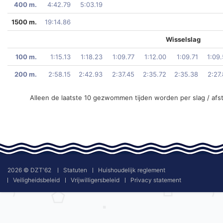
400 m.
4:42.79
5:03.19
1500 m.
19:14.86
Wisselslag
100 m.
1:15.13
1:18.23
1:09.77
1:12.00
1:09.71
1:09
200 m.
2:58.15
2:42.93
2:37.45
2:35.72
2:35.38
2:27
Alleen de laatste 10 gezwommen tijden worden per slag / afs
2026 © DZT'62
Statuten
Huishoudelijk reglement
Veiligheidsbeleid
Vrijwilligersbeleid
Privacy statement