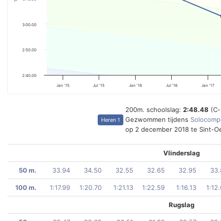
3:00.00
2:50.00
2:40.00
Jan '15
Jul '15
Jan '16
Jul '16
Jan '17
200m. schoolslag:
2:48.48
(C-
Gezwommen tijdens
Solocompe
Heren 1
op 2 december 2018 te Sint-
Vlinderslag
50 m.
33.94
34.50
32.55
32.65
32.95
33.
100 m.
1:17.99
1:20.70
1:21.13
1:22.59
1:16.13
1:12
Rugslag