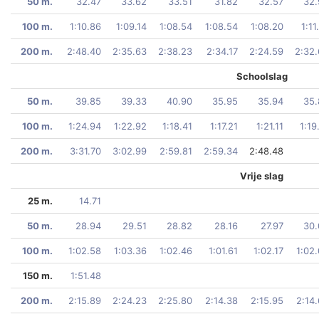
50 m.
32.47
33.62
33.51
31.82
32.57
32.
100 m.
1:10.86
1:09.14
1:08.54
1:08.54
1:08.20
1:11
200 m.
2:48.40
2:35.63
2:38.23
2:34.17
2:24.59
2:32
Schoolslag
50 m.
39.85
39.33
40.90
35.95
35.94
35.
100 m.
1:24.94
1:22.92
1:18.41
1:17.21
1:21.11
1:19
200 m.
3:31.70
3:02.99
2:59.81
2:59.34
2:48.48
Vrije slag
25 m.
14.71
50 m.
28.94
29.51
28.82
28.16
27.97
30.
100 m.
1:02.58
1:03.36
1:02.46
1:01.61
1:02.17
1:02
150 m.
1:51.48
200 m.
2:15.89
2:24.23
2:25.80
2:14.38
2:15.95
2:14