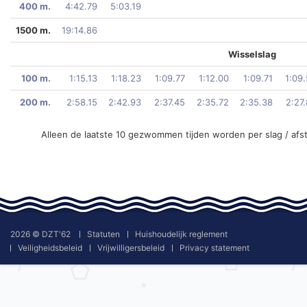
400 m.
4:42.79
5:03.19
1500 m.
19:14.86
Wisselslag
100 m.
1:15.13
1:18.23
1:09.77
1:12.00
1:09.71
1:09
200 m.
2:58.15
2:42.93
2:37.45
2:35.72
2:35.38
2:27
Alleen de laatste 10 gezwommen tijden worden per slag / afs
2026 © DZT'62
Statuten
Huishoudelijk reglement
Veiligheidsbeleid
Vrijwilligersbeleid
Privacy statement