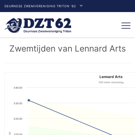
DEURNESE ZWEMVERENIGING TRITON '62
Togg
navi
Zwemtijden van Lennard Arts
Lennard Arts
200 meter schoolslag
3:40.00
3:30.00
3:20.00
Tijd
3:10.00