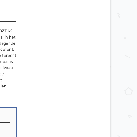
 DZT'62
l in het
tdagende
toefent.
e terecht
enteams
 niveau
 de
t
len.