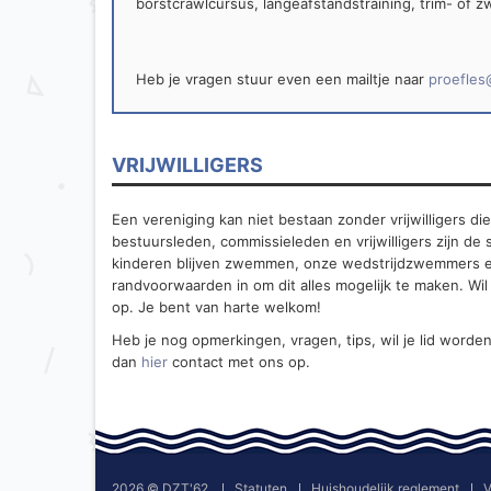
borstcrawlcursus, langeafstandstraining, trim- o
Heb je vragen stuur even een mailtje naar
proefles
VRIJWILLIGERS
Een vereniging kan niet bestaan zonder vrijwilligers di
bestuursleden, commissieleden en vrijwilligers zijn de 
kinderen blijven zwemmen, onze wedstrijdzwemmers en
randvoorwaarden in om dit alles mogelijk te maken. Wi
op. Je bent van harte welkom!
Heb je nog opmerkingen, vragen, tips, wil je lid worde
dan
hier
contact met ons op.
2026 © DZT'62
Statuten
Huishoudelijk reglement
V