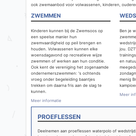
ook zwemaanbod voor volwassenen, kinderen, oudere
ZWEMMEN
WEDS
Kinderen kunnen bij de Zwemsoos op
Ben je w
een speelse manier hun
zwemmen
zwemvaardigheid op peil brengen en
wedstri
houden. Volwassenen kunnen elke
jou. DZT
woensdagavond op recreatieve wijze
training
zwemmen of werken aan hun conditie.
en natuu
Ook kent de vereniging het zogenaamde
meegeda
ondernemerszwemmen: 's ochtends
zondagm
vroeg onder begeleiding baantjes
menig B
trekken om daarna fris aan de slag te
kampioe
kunnen.
Meer inf
Meer informatie
PROEFLESSEN
Deelnemen aan proeflessen waterpolo of wedstri