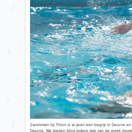
Zwemmen bij Triton is al jaren een begrip in Deurne e
Deurne. We bieden bijna iedere dag van de week mo