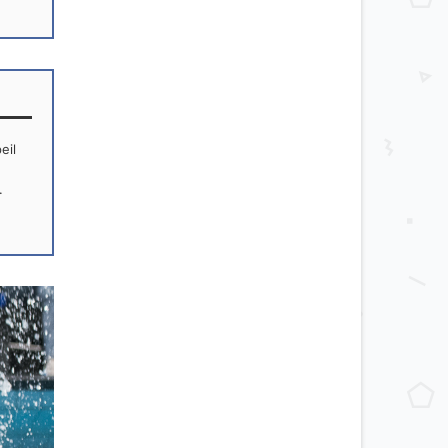
eil
.