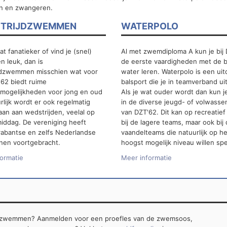
n en zwangeren.
TRIJDZWEMMEN
WATERPOLO
at fanatieker of vind je (snel)
Al met zwemdiploma A kun je bij
 leuk, dan is
de eerste vaardigheden met de ba
jdzwemmen misschien wat voor
water leren. Waterpolo is een ui
'62 biedt ruime
balsport die je in teamverband ui
smogelijkheden voor jong en oud
Als je wat ouder wordt dan kun j
rlijk wordt er ook regelmatig
in de diverse jeugd- of volwass
an aan wedstrijden, veelal op
van DZT'62. Dit kan op recreatief
iddag. De vereniging heeft
bij de lagere teams, maar ook bij
rabantse en zelfs Nederlandse
vaandelteams die natuurlijk op he
nen voortgebracht.
hoogst mogelijk niveau willen spe
ormatie
Meer informatie
jdzwemmen? Aanmelden voor een proefles van de zwemsoos,