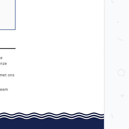
ze
onze
 met ons
 neem