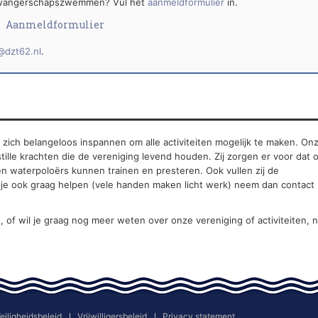
f zwangerschapszwemmen? Vul het
aanmeldformulier
in.
Aanmeldformulier
@dzt62.nl
.
e zich belangeloos inspannen om alle activiteiten mogelijk te maken. On
stille krachten die de vereniging levend houden. Zij zorgen er voor dat 
 waterpoloërs kunnen trainen en presteren. Ook vullen zij de
l je ook graag helpen (vele handen maken licht werk) neem dan contact
n, of wil je graag nog meer weten over onze vereniging of activiteiten,
eiligheidsbeleid
Vrijwilligersbeleid
Privacy statement