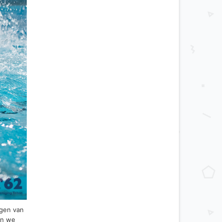
ngen van
en we