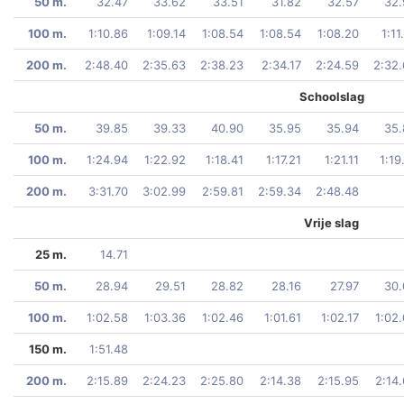
50 m.
32.47
33.62
33.51
31.82
32.57
32.
100 m.
1:10.86
1:09.14
1:08.54
1:08.54
1:08.20
1:11
200 m.
2:48.40
2:35.63
2:38.23
2:34.17
2:24.59
2:32
Schoolslag
50 m.
39.85
39.33
40.90
35.95
35.94
35.
100 m.
1:24.94
1:22.92
1:18.41
1:17.21
1:21.11
1:19
200 m.
3:31.70
3:02.99
2:59.81
2:59.34
2:48.48
Vrije slag
25 m.
14.71
50 m.
28.94
29.51
28.82
28.16
27.97
30.
100 m.
1:02.58
1:03.36
1:02.46
1:01.61
1:02.17
1:02
150 m.
1:51.48
200 m.
2:15.89
2:24.23
2:25.80
2:14.38
2:15.95
2:14