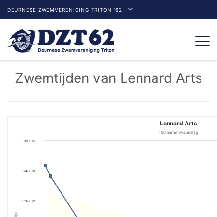
DEURNESE ZWEMVERENIGING TRITON '62
Togg
navi
Zwemtijden van Lennard Arts
Lennard Arts
100 meter wisselslag
1:50.00
1:40.00
1:30.00
Tijd