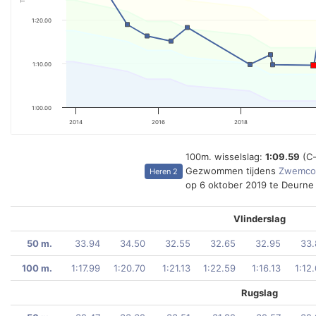
1:20.00
1:10.00
1:00.00
2014
2016
2018
100m. wisselslag:
1:09.59
(C
Gezwommen tijdens
Zwemcom
Heren 2
op 6 oktober 2019 te Deurne
Vlinderslag
50 m.
33.94
34.50
32.55
32.65
32.95
33.
100 m.
1:17.99
1:20.70
1:21.13
1:22.59
1:16.13
1:12
Rugslag