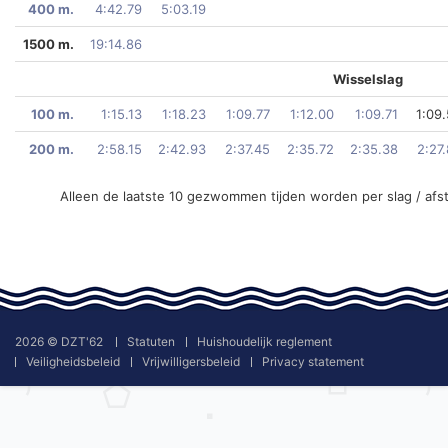
400 m.
4:42.79
5:03.19
1500 m.
19:14.86
Wisselslag
100 m.
1:15.13
1:18.23
1:09.77
1:12.00
1:09.71
1:09
200 m.
2:58.15
2:42.93
2:37.45
2:35.72
2:35.38
2:27
Alleen de laatste 10 gezwommen tijden worden per slag / afs
2026 © DZT'62
Statuten
Huishoudelijk reglement
Veiligheidsbeleid
Vrijwilligersbeleid
Privacy statement