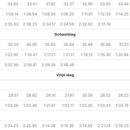
33.62
33.51
31.82
32.57
32.96
33.00
33.44
1:09.14
1:08.54
1:08.54
1:08.20
1:11.61
1:12.33
1:14.25
2:35.63
2:38.23
2:34.17
2:24.59
2:32.62
2:31.78
Schoolslag
39.33
40.90
35.95
35.94
35.84
36.68
37.23
1:22.92
1:18.41
1:17.21
1:21.11
1:19.13
1:16.30
1:20.94
3:02.99
2:59.81
2:59.34
2:48.48
Vrije slag
29.51
28.82
28.16
27.97
30.09
28.52
28.23
1:03.36
1:02.46
1:01.61
1:02.17
1:02.05
1:03.43
1:04.76
2:24.23
2:25.80
2:14.38
2:15.95
2:14.62
2:21.24
2:16.23