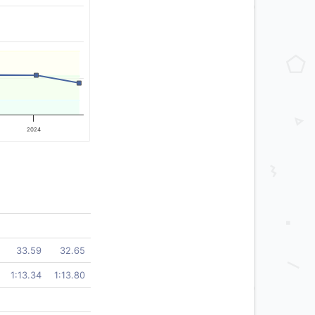
2024
33.59
32.65
1:13.34
1:13.80