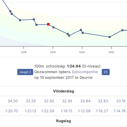
2016
2018
2020
2022
100m. schoolslag:
1:24.94
(D-niveau)
Gezwommen tijdens
Solocompetitie
Jeugd 2
25
op 10 september 2017 te Deurne
Vlinderslag
34.50
32.55
32.65
32.95
33.84
32.83
33.16
1:20.70
1:21.13
1:22.59
1:16.13
1:12.09
1:16.27
1:14.78
Rugslag