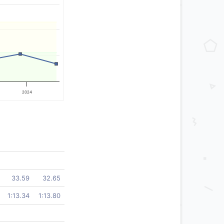
2024
33.59
32.65
1:13.34
1:13.80