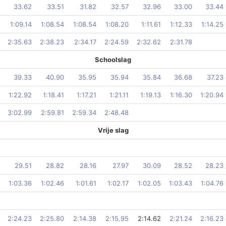
33.62
33.51
31.82
32.57
32.96
33.00
33.44
1:09.14
1:08.54
1:08.54
1:08.20
1:11.61
1:12.33
1:14.25
2:35.63
2:38.23
2:34.17
2:24.59
2:32.62
2:31.78
Schoolslag
39.33
40.90
35.95
35.94
35.84
36.68
37.23
1:22.92
1:18.41
1:17.21
1:21.11
1:19.13
1:16.30
1:20.94
3:02.99
2:59.81
2:59.34
2:48.48
Vrije slag
29.51
28.82
28.16
27.97
30.09
28.52
28.23
1:03.36
1:02.46
1:01.61
1:02.17
1:02.05
1:03.43
1:04.76
2:24.23
2:25.80
2:14.38
2:15.95
2:14.62
2:21.24
2:16.23