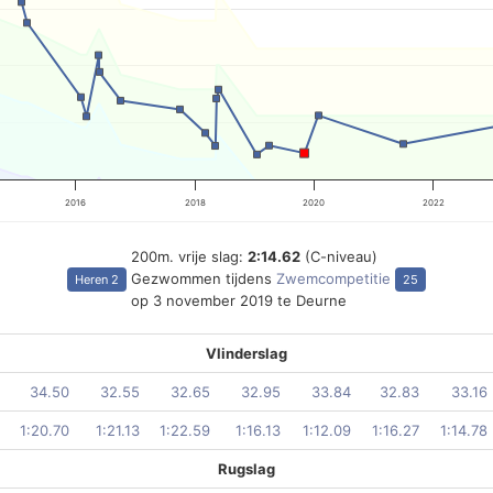
2016
2018
2020
2022
200m. vrije slag:
2:14.62
(C-niveau)
Gezwommen tijdens
Zwemcompetitie
Heren 2
25
op 3 november 2019 te Deurne
Vlinderslag
34.50
32.55
32.65
32.95
33.84
32.83
33.16
1:20.70
1:21.13
1:22.59
1:16.13
1:12.09
1:16.27
1:14.78
Rugslag