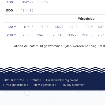
400 m.
4:42.79
5:03.19
1500 m.
19:14.86
Wisselslag
100 m.
1:15.13
1:18.23
1:09.77
1:12.00
1:09.71
1:09
200 m.
2:58.15
2:42.93
2:37.45
2:35.72
2:35.38
2:27
Alleen de laatste 10 gezwommen tijden worden per slag / afs
2026 © DZT'62
Statuten
Huishoudelijk reglement
Veiligheidsbeleid
Vrijwilligersbeleid
Privacy statement