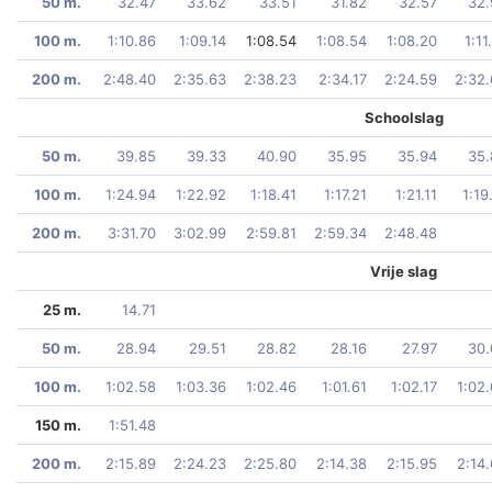
50 m.
32.47
33.62
33.51
31.82
32.57
32.
100 m.
1:10.86
1:09.14
1:08.54
1:08.54
1:08.20
1:11
200 m.
2:48.40
2:35.63
2:38.23
2:34.17
2:24.59
2:32
Schoolslag
50 m.
39.85
39.33
40.90
35.95
35.94
35.
100 m.
1:24.94
1:22.92
1:18.41
1:17.21
1:21.11
1:19
200 m.
3:31.70
3:02.99
2:59.81
2:59.34
2:48.48
Vrije slag
25 m.
14.71
50 m.
28.94
29.51
28.82
28.16
27.97
30.
100 m.
1:02.58
1:03.36
1:02.46
1:01.61
1:02.17
1:02
150 m.
1:51.48
200 m.
2:15.89
2:24.23
2:25.80
2:14.38
2:15.95
2:14