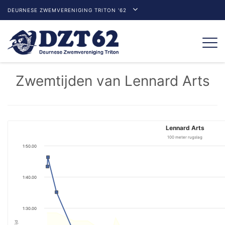
DEURNESE ZWEMVERENIGING TRITON '62
Togg
navi
Zwemtijden van Lennard Arts
Lennard Arts
100 meter rugslag
1:50.00
1:40.00
1:30.00
Tijd