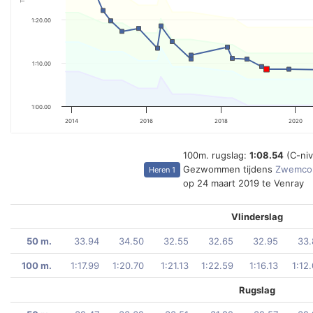
1:20.00
1:10.00
1:00.00
2014
2016
2018
2020
100m. rugslag:
1:08.54
(C-ni
Gezwommen tijdens
Zwemcom
Heren 1
op 24 maart 2019 te Venray
Vlinderslag
50 m.
33.94
34.50
32.55
32.65
32.95
33.
100 m.
1:17.99
1:20.70
1:21.13
1:22.59
1:16.13
1:12
Rugslag