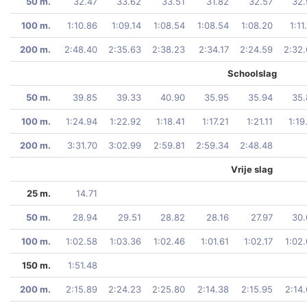
50 m.
32.47
33.62
33.51
31.82
32.57
32.
100 m.
1:10.86
1:09.14
1:08.54
1:08.54
1:08.20
1:11
200 m.
2:48.40
2:35.63
2:38.23
2:34.17
2:24.59
2:32
Schoolslag
50 m.
39.85
39.33
40.90
35.95
35.94
35.
100 m.
1:24.94
1:22.92
1:18.41
1:17.21
1:21.11
1:19
200 m.
3:31.70
3:02.99
2:59.81
2:59.34
2:48.48
Vrije slag
25 m.
14.71
50 m.
28.94
29.51
28.82
28.16
27.97
30.
100 m.
1:02.58
1:03.36
1:02.46
1:01.61
1:02.17
1:02
150 m.
1:51.48
200 m.
2:15.89
2:24.23
2:25.80
2:14.38
2:15.95
2:14