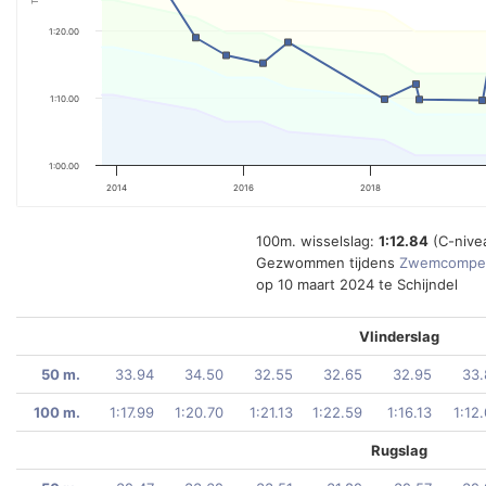
1:20.00
1:10.00
1:00.00
2014
2016
2018
100m. wisselslag:
1:12.84
(C-nive
Gezwommen tijdens
Zwemcompet
op 10 maart 2024 te Schijndel
Vlinderslag
50 m.
33.94
34.50
32.55
32.65
32.95
33.
100 m.
1:17.99
1:20.70
1:21.13
1:22.59
1:16.13
1:12
Rugslag