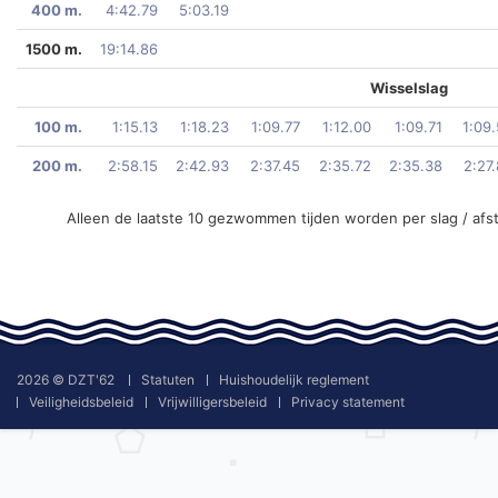
400 m.
4:42.79
5:03.19
1500 m.
19:14.86
Wisselslag
100 m.
1:15.13
1:18.23
1:09.77
1:12.00
1:09.71
1:09
200 m.
2:58.15
2:42.93
2:37.45
2:35.72
2:35.38
2:27
Alleen de laatste 10 gezwommen tijden worden per slag / afs
2026 © DZT'62
Statuten
Huishoudelijk reglement
Veiligheidsbeleid
Vrijwilligersbeleid
Privacy statement