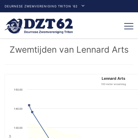
DEURNESE ZWEMVERENIGING TRITON '62
Togg
navi
Zwemtijden van Lennard Arts
Lennard Arts
100 meter wisselslag
1:50.00
1:40.00
1:30.00
Tijd