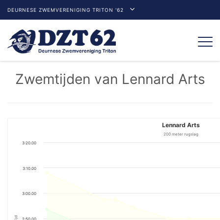
DEURNESE ZWEMVERENIGING TRITON '62
Togg
navi
Zwemtijden van Lennard Arts
Lennard Arts
200 meter rugslag
3:20.00
3:10.00
3:00.00
Tijd
2:50.00