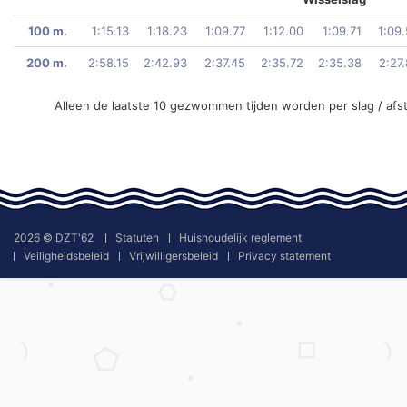
100 m.
1:15.13
1:18.23
1:09.77
1:12.00
1:09.71
1:09
200 m.
2:58.15
2:42.93
2:37.45
2:35.72
2:35.38
2:27
Alleen de laatste 10 gezwommen tijden worden per slag / afs
2026 © DZT'62
Statuten
Huishoudelijk reglement
Veiligheidsbeleid
Vrijwilligersbeleid
Privacy statement