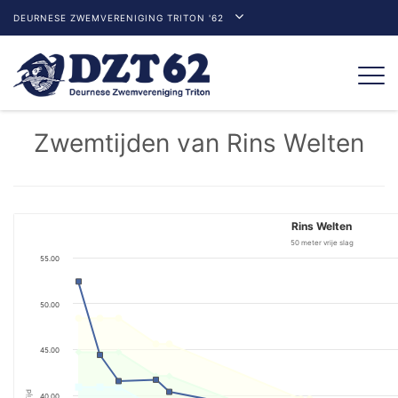
DEURNESE ZWEMVERENIGING TRITON '62
Togg
navi
Zwemtijden van Rins Welten
Rins Welten
50 meter vrije slag
55.00
50.00
45.00
Tijd
40.00