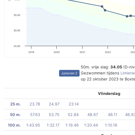
35.00
30.00
25.00
2019
2020
2021
2022
202
50m. vrije slag:
34.05
(D-ni
Gezwommen tijdens
Limietw
Junioren 2
op 22 oktober 2023 te Boxte
Vlinderslag
25 m.
23.78
24.97
23.14
50 m.
57.63
53.75
52.84
48.67
46.11
46.9
100 m.
1:43.95
1:32.17
1:19.46
1:20.44
1:10.16