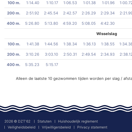
100 m.
1:14.40
1:10.17
1:06.53
1:01.38
1:01.96
1:00.7
200 m.
2:51.92
2:45.54
2:42.57
2:26.29
2:29.34
2:21.9
400 m.
5:26.80
5:13.80
4:59.20
5:08.05
4:42.30
Wisselslag
100 m.
1:41.38
1:44.56
1:38.34
1:36.13
1:38.55
1:34.3
200 m.
3:10.26
3:03.10
2:50.31
2:49.54
2:34.93
2:38.1
400 m.
5:35.23
5:15.17
Alleen de laatste 10 gezwommen tijden worden per slag / afst
2026 © DZT'62
Statuten
Huishoudelijk reglement
Veiligheidsbeleid
Vrijwilligersbeleid
Privacy statement