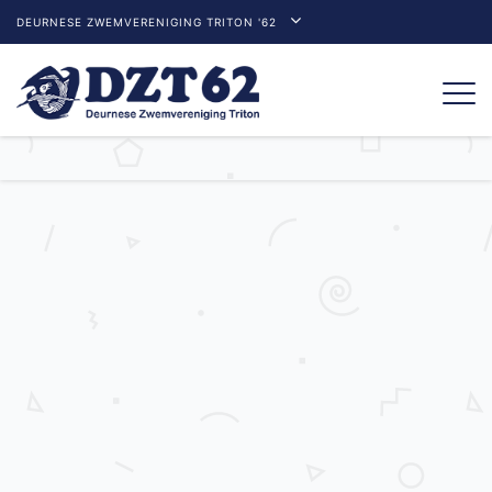
DEURNESE ZWEMVERENIGING TRITON '62
Togg
navi