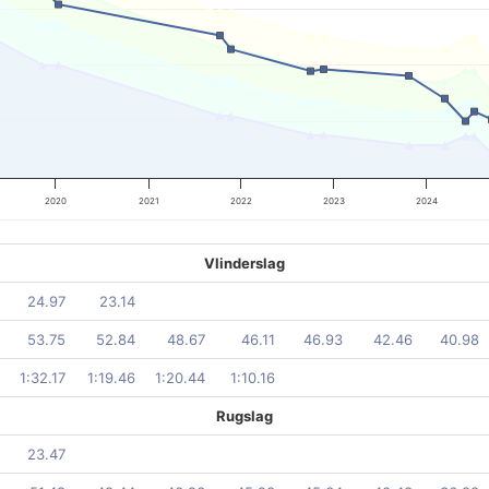
2020
2021
2022
2023
2024
Vlinderslag
24.97
23.14
53.75
52.84
48.67
46.11
46.93
42.46
40.98
1:32.17
1:19.46
1:20.44
1:10.16
Rugslag
23.47