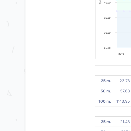
Tijd
40.00
35.00
30.00
25.00
2019
25 m.
23.78
50 m.
57.63
100 m.
1:43.95
25 m.
21.48