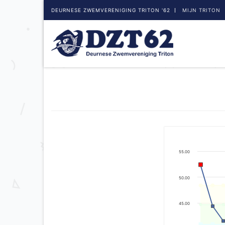
DEURNESE ZWEMVERENIGING TRITON '62
MIJN TRITON
55.00
50.00
45.00