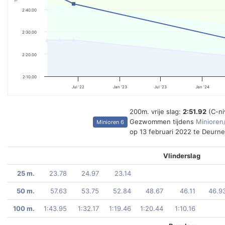
2:40.00
2:30.00
2:20.00
2:10.00
Jul '22
Jan '23
Jul '23
Jan '24
200m. vrije slag:
2:51.92
(C-ni
Gezwommen tijdens
Minioren
Minioren 6
op 13 februari 2022 te Deurne
Vlinderslag
25 m.
23.78
24.97
23.14
50 m.
57.63
53.75
52.84
48.67
46.11
46.9
100 m.
1:43.95
1:32.17
1:19.46
1:20.44
1:10.16