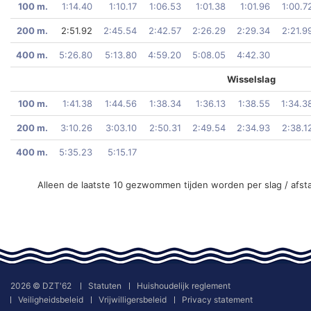
100 m.
1:14.40
1:10.17
1:06.53
1:01.38
1:01.96
1:00.7
200 m.
2:51.92
2:45.54
2:42.57
2:26.29
2:29.34
2:21.9
400 m.
5:26.80
5:13.80
4:59.20
5:08.05
4:42.30
Wisselslag
100 m.
1:41.38
1:44.56
1:38.34
1:36.13
1:38.55
1:34.3
200 m.
3:10.26
3:03.10
2:50.31
2:49.54
2:34.93
2:38.1
400 m.
5:35.23
5:15.17
Alleen de laatste 10 gezwommen tijden worden per slag / afst
2026 © DZT'62
Statuten
Huishoudelijk reglement
Veiligheidsbeleid
Vrijwilligersbeleid
Privacy statement