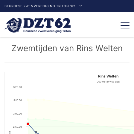
DEURNESE ZWEMVERENIGING TRITON '62
Togg
navi
Zwemtijden van Rins Welten
Rins Welten
200 meter vrije slag
3:20.00
3:10.00
3:00.00
2:50.00
Tijd