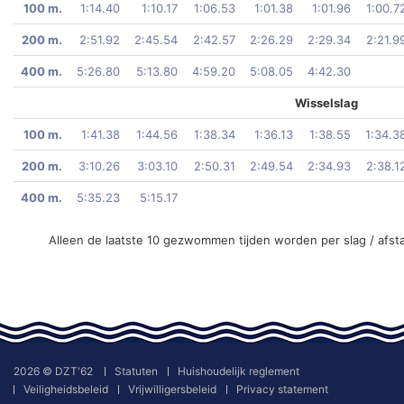
100 m.
1:14.40
1:10.17
1:06.53
1:01.38
1:01.96
1:00.7
200 m.
2:51.92
2:45.54
2:42.57
2:26.29
2:29.34
2:21.9
400 m.
5:26.80
5:13.80
4:59.20
5:08.05
4:42.30
Wisselslag
100 m.
1:41.38
1:44.56
1:38.34
1:36.13
1:38.55
1:34.3
200 m.
3:10.26
3:03.10
2:50.31
2:49.54
2:34.93
2:38.1
400 m.
5:35.23
5:15.17
Alleen de laatste 10 gezwommen tijden worden per slag / afst
2026 © DZT'62
Statuten
Huishoudelijk reglement
Veiligheidsbeleid
Vrijwilligersbeleid
Privacy statement