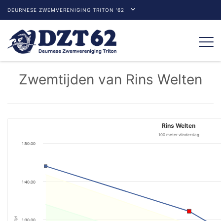
DEURNESE ZWEMVERENIGING TRITON '62
Togg
navi
Zwemtijden van Rins Welten
Rins Welten
100 meter vlinderslag
1:50.00
1:40.00
Tijd
1:30.00