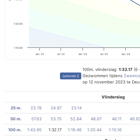
1:20.00
1:10.00
Jan '22
Jul '22
Jan '23
Jul '23
Jan '24
100m. vlinderslag:
1:32.17
(E-
Gezwommen tijdens
Zwemcom
Junioren 2
op 12 november 2023 te Deu
Vlinderslag
25 m.
23.78
24.97
23.14
50 m.
57.63
53.75
52.84
48.67
46.11
46.9
100 m.
1:43.95
1:32.17
1:19.46
1:20.44
1:10.16