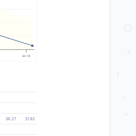
Jan '20
36.27
31.82