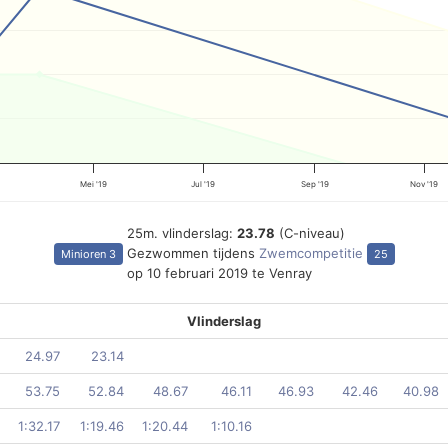
Mei '19
Jul '19
Sep '19
Nov '19
25m. vlinderslag:
23.78
(C-niveau)
Gezwommen tijdens
Zwemcompetitie
Minioren 3
25
op 10 februari 2019 te Venray
Vlinderslag
24.97
23.14
53.75
52.84
48.67
46.11
46.93
42.46
40.98
1:32.17
1:19.46
1:20.44
1:10.16