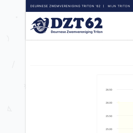
DEURNESE ZWEMVERENIGING TRITON '62
MIJN TRITON
26.50
26.00
25.50
25.00