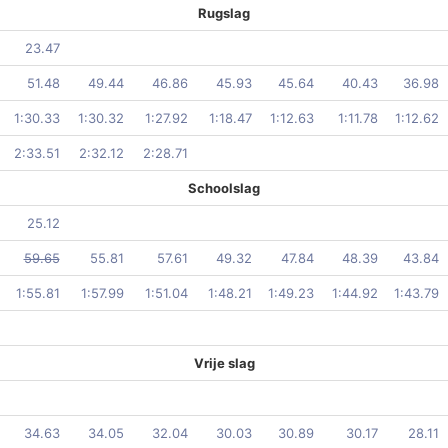
Rugslag
23.47
51.48
49.44
46.86
45.93
45.64
40.43
36.98
1:30.33
1:30.32
1:27.92
1:18.47
1:12.63
1:11.78
1:12.62
2:33.51
2:32.12
2:28.71
Schoolslag
25.12
59.65
55.81
57.61
49.32
47.84
48.39
43.84
1:55.81
1:57.99
1:51.04
1:48.21
1:49.23
1:44.92
1:43.79
Vrije slag
34.63
34.05
32.04
30.03
30.89
30.17
28.11