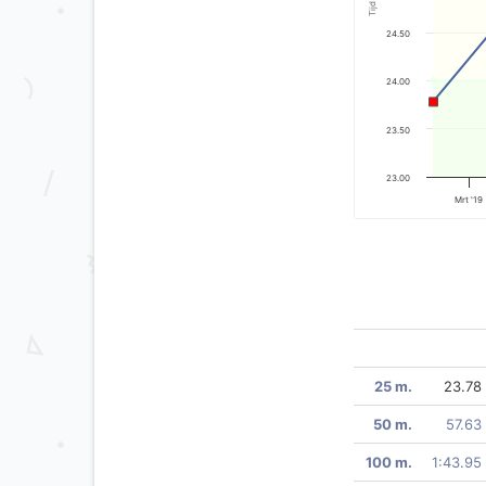
Tijd
24.50
24.00
23.50
23.00
Mrt '19
25 m.
23.78
50 m.
57.63
100 m.
1:43.95