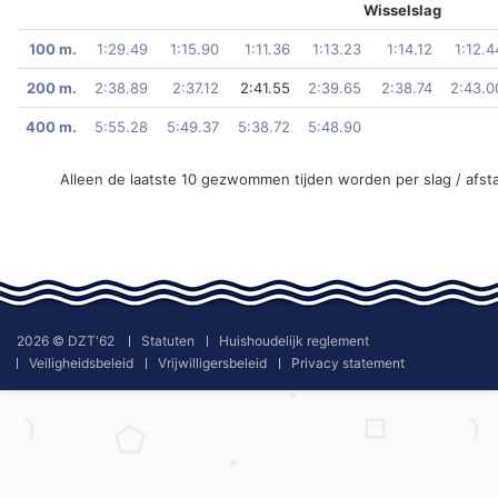
Wisselslag
100 m.
1:29.49
1:15.90
1:11.36
1:13.23
1:14.12
1:12.4
200 m.
2:38.89
2:37.12
2:41.55
2:39.65
2:38.74
2:43.0
400 m.
5:55.28
5:49.37
5:38.72
5:48.90
Alleen de laatste 10 gezwommen tijden worden per slag / afst
2026 © DZT'62
Statuten
Huishoudelijk reglement
Veiligheidsbeleid
Vrijwilligersbeleid
Privacy statement