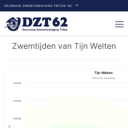
DEURNESE ZWEMVERENIGING TRITON '62
Togg
navi
Zwemtijden van Tijn Welten
Tijn Welten
200 meter wisselslag
3:20.00
3:10.00
3:00.00
Tijd