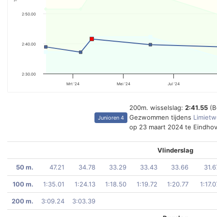
2:50.00
2:40.00
2:30.00
Mrt '24
Mei '24
Jul '24
200m. wisselslag:
2:41.55
(B
Gezwommen tijdens
Limietw
Junioren 4
op 23 maart 2024 te Eindho
Vlinderslag
50 m.
47.21
34.78
33.29
33.43
33.66
31.6
100 m.
1:35.01
1:24.13
1:18.50
1:19.72
1:20.77
1:17.0
200 m.
3:09.24
3:03.39