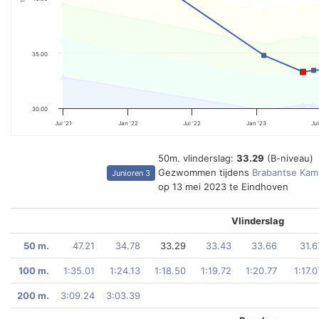
35.00
30.00
Jul '21
Jan '22
Jul '22
Jan '23
Jul
50m. vlinderslag:
33.29
(B-niveau)
Gezwommen tijdens
Brabantse Kam
Junioren 3
op 13 mei 2023 te Eindhoven
Vlinderslag
50 m.
47.21
34.78
33.29
33.43
33.66
31.6
100 m.
1:35.01
1:24.13
1:18.50
1:19.72
1:20.77
1:17.0
200 m.
3:09.24
3:03.39