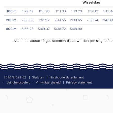
Wisselslag
100 m.
1:29.49
1:15.90
1:11.36
1:13.23
1:14.12
1:12.4
200 m.
2:38.89
2:37.12
2:41.55
2:39.65
2:38.74
2:43.0
400 m.
5:55.28
5:49.37
5:38.72
5:48.90
Alleen de laatste 10 gezwommen tijden worden per slag / afst
2026 © DZT'62
Statuten
Huishoudelijk reglement
Veiligheidsbeleid
Vrijwilligersbeleid
Privacy statement