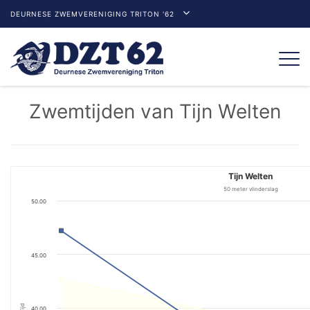
DEURNESE ZWEMVERENIGING TRITON '62
Togg
navi
Zwemtijden van Tijn Welten
Tijn Welten
50 meter vlinderslag
50.00
45.00
Tijd
40.00