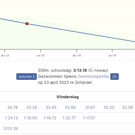
Jan '23
Jul '23
Jan '24
Jul '24
200m. schoolslag:
3:13.18
(C-niveau)
Gezwommen tijdens
Zwemcompetitie
Junioren 3
25
op 23 april 2023 te Schijndel
Vlinderslag
34.78
33.29
33.43
33.66
31.67
33.33
32.06
1:24.13
1:18.50
1:19.72
1:20.77
1:17.07
3:03.39