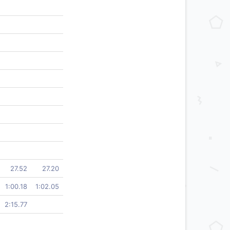
27.52
27.20
1:00.18
1:02.05
2:15.77