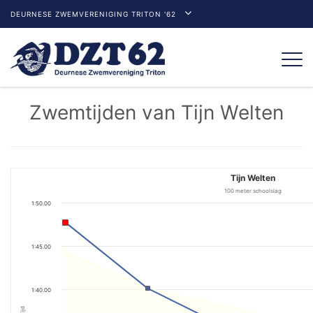
DEURNESE ZWEMVERENIGING TRITON '62
Togg
navi
Zwemtijden van Tijn Welten
Tijn Welten
100 meter schoolslag
1:50.00
1:45.00
1:40.00
Tijd