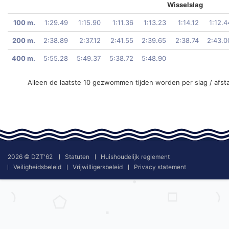
Wisselslag
100 m.
1:29.49
1:15.90
1:11.36
1:13.23
1:14.12
1:12.4
200 m.
2:38.89
2:37.12
2:41.55
2:39.65
2:38.74
2:43.0
400 m.
5:55.28
5:49.37
5:38.72
5:48.90
Alleen de laatste 10 gezwommen tijden worden per slag / afst
2026 © DZT'62
Statuten
Huishoudelijk reglement
Veiligheidsbeleid
Vrijwilligersbeleid
Privacy statement