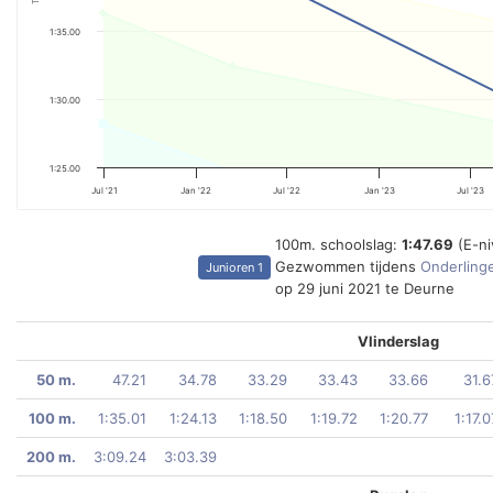
1:35.00
1:30.00
1:25.00
Jul '21
Jan '22
Jul '22
Jan '23
Jul '23
100m. schoolslag:
1:47.69
(E-ni
Gezwommen tijdens
Onderlinge
Junioren 1
op 29 juni 2021 te Deurne
Vlinderslag
50 m.
47.21
34.78
33.29
33.43
33.66
31.6
100 m.
1:35.01
1:24.13
1:18.50
1:19.72
1:20.77
1:17.0
200 m.
3:09.24
3:03.39