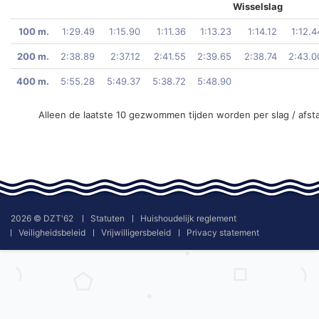
Wisselslag
100 m.
1:29.49
1:15.90
1:11.36
1:13.23
1:14.12
1:12.4
200 m.
2:38.89
2:37.12
2:41.55
2:39.65
2:38.74
2:43.0
400 m.
5:55.28
5:49.37
5:38.72
5:48.90
Alleen de laatste 10 gezwommen tijden worden per slag / afst
2026 © DZT'62
Statuten
Huishoudelijk reglement
Veiligheidsbeleid
Vrijwilligersbeleid
Privacy statement