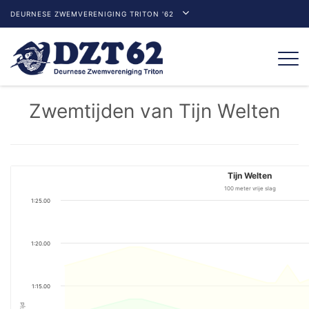
DEURNESE ZWEMVERENIGING TRITON '62
Togg
navi
Zwemtijden van Tijn Welten
Tijn Welten
100 meter vrije slag
1:25.00
1:20.00
1:15.00
Tijd