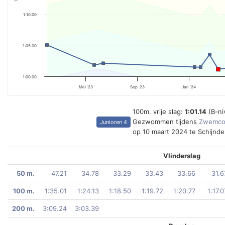
1:10.00
1:05.00
1:00.00
Mei '23
Sep '23
Jan '24
100m. vrije slag:
1:01.14
(B-ni
Gezwommen tijdens
Zwemcom
Junioren 4
op 10 maart 2024 te Schijnde
Vlinderslag
50 m.
47.21
34.78
33.29
33.43
33.66
31.6
100 m.
1:35.01
1:24.13
1:18.50
1:19.72
1:20.77
1:17.0
200 m.
3:09.24
3:03.39