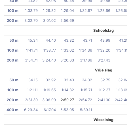
50 m.
41.82
42.08
40.44
39.99
40.45
40.3
100 m.
1:33.79
1:29.82
1:29.04
1:32.97
1:28.66
1:26.5
200 m.
3:02.70
3:01.02
2:56.69
Schoolslag
50 m.
45.34
44.40
43.82
43.71
43.99
41.2
100 m.
1:41.74
1:38.77
1:33.02
1:34.36
1:32.20
1:34.1
200 m.
3:34.71
3:24.40
3:20.63
3:17.86
3:27.43
Vrije slag
50 m.
34.15
32.92
32.43
34.32
32.75
32.8
100 m.
1:21.11
1:19.65
1:14.32
1:15.71
1:12.37
1:13.0
200 m.
3:31.30
3:06.99
2:59.27
2:54.72
2:41.30
2:42.4
400 m.
6:29.34
6:17.04
5:53.05
5:39.11
Wisselslag