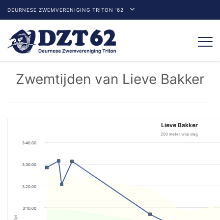
DEURNESE ZWEMVERENIGING TRITON '62
Togg
navi
Zwemtijden van Lieve Bakker
Lieve Bakker
200 meter vrije slag
3:40.00
3:30.00
3:20.00
3:10.00
Tijd