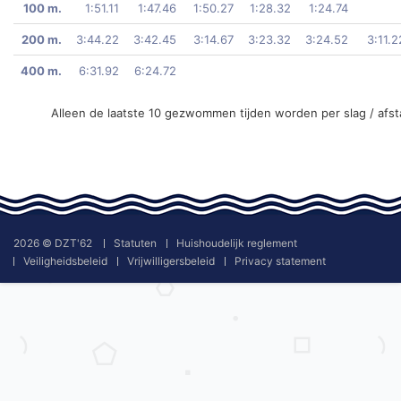
100 m.
1:51.11
1:47.46
1:50.27
1:28.32
1:24.74
200 m.
3:44.22
3:42.45
3:14.67
3:23.32
3:24.52
3:11.2
400 m.
6:31.92
6:24.72
Alleen de laatste 10 gezwommen tijden worden per slag / afs
2026 © DZT'62
Statuten
Huishoudelijk reglement
Veiligheidsbeleid
Vrijwilligersbeleid
Privacy statement