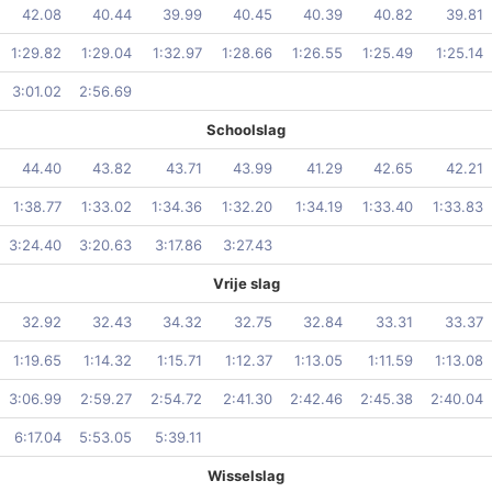
42.08
40.44
39.99
40.45
40.39
40.82
39.81
1:29.82
1:29.04
1:32.97
1:28.66
1:26.55
1:25.49
1:25.14
3:01.02
2:56.69
Schoolslag
44.40
43.82
43.71
43.99
41.29
42.65
42.21
1:38.77
1:33.02
1:34.36
1:32.20
1:34.19
1:33.40
1:33.83
3:24.40
3:20.63
3:17.86
3:27.43
Vrije slag
32.92
32.43
34.32
32.75
32.84
33.31
33.37
1:19.65
1:14.32
1:15.71
1:12.37
1:13.05
1:11.59
1:13.08
3:06.99
2:59.27
2:54.72
2:41.30
2:42.46
2:45.38
2:40.04
6:17.04
5:53.05
5:39.11
Wisselslag