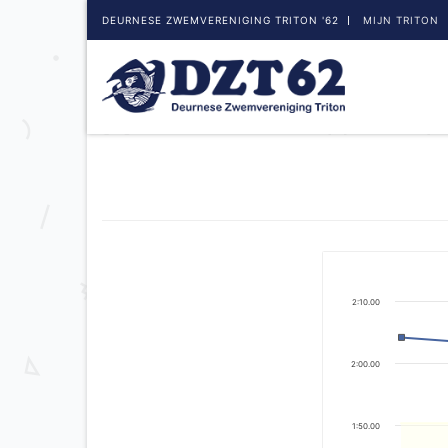
DEURNESE ZWEMVERENIGING TRITON '62
MIJN TRITON
2:10.00
2:00.00
1:50.00