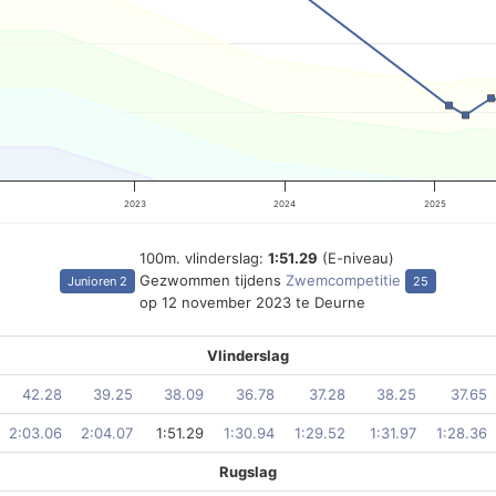
2023
2024
2025
100m. vlinderslag:
1:51.29
(E-niveau)
Gezwommen tijdens
Zwemcompetitie
Junioren 2
25
op 12 november 2023 te Deurne
Vlinderslag
42.28
39.25
38.09
36.78
37.28
38.25
37.65
2:03.06
2:04.07
1:51.29
1:30.94
1:29.52
1:31.97
1:28.36
Rugslag