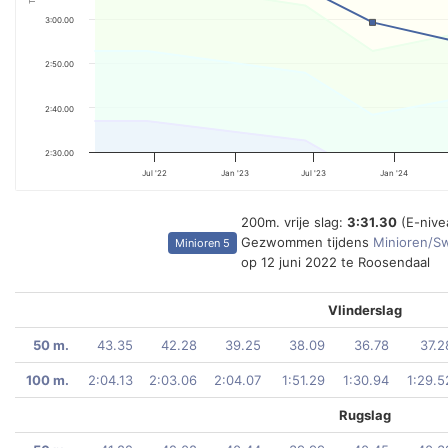
3:00.00
2:50.00
2:40.00
2:30.00
Jul '22
Jan '23
Jul '23
Jan '24
200m. vrije slag:
3:31.30
(E-nive
Gezwommen tijdens
Minioren/Sw
Minioren 5
op 12 juni 2022 te Roosendaal
Vlinderslag
50 m.
43.35
42.28
39.25
38.09
36.78
37.2
100 m.
2:04.13
2:03.06
2:04.07
1:51.29
1:30.94
1:29.5
Rugslag