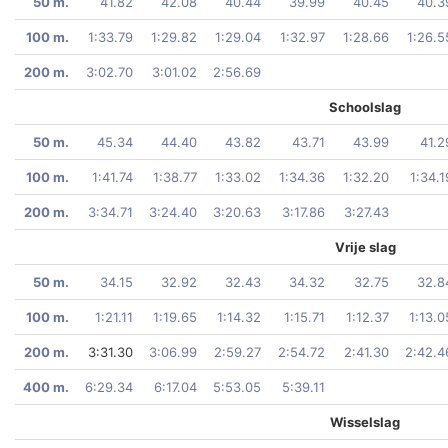
50 m.
41.82
42.08
40.44
39.99
40.45
40.3
100 m.
1:33.79
1:29.82
1:29.04
1:32.97
1:28.66
1:26.5
200 m.
3:02.70
3:01.02
2:56.69
Schoolslag
50 m.
45.34
44.40
43.82
43.71
43.99
41.2
100 m.
1:41.74
1:38.77
1:33.02
1:34.36
1:32.20
1:34.1
200 m.
3:34.71
3:24.40
3:20.63
3:17.86
3:27.43
Vrije slag
50 m.
34.15
32.92
32.43
34.32
32.75
32.8
100 m.
1:21.11
1:19.65
1:14.32
1:15.71
1:12.37
1:13.0
200 m.
3:31.30
3:06.99
2:59.27
2:54.72
2:41.30
2:42.4
400 m.
6:29.34
6:17.04
5:53.05
5:39.11
Wisselslag