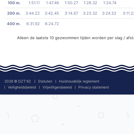
100 m.
1:51.11
1:47.46
1:50.27
1:28.32
1:24.74
200 m.
3:44.22
3:42.45
3:14.67
3:23.32
3:24.52
3:11.2
400 m.
6:31.92
6:24.72
Alleen de laatste 10 gezwommen tijden worden per slag / afs
2026 © DZT'62
Statuten
Huishoudelijk reglement
Veiligheidsbeleid
Vrijwilligersbeleid
Privacy statement