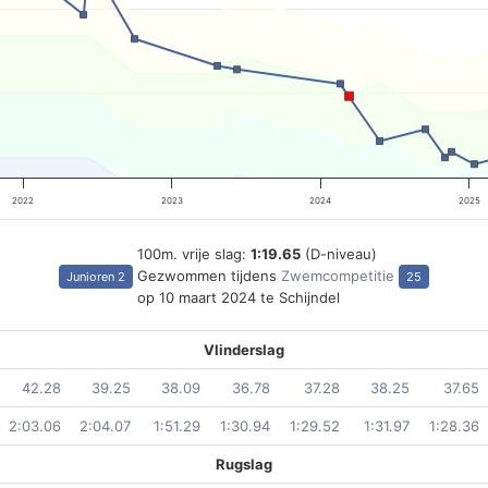
2022
2023
2024
2025
100m. vrije slag:
1:19.65
(D-niveau)
Gezwommen tijdens
Zwemcompetitie
Junioren 2
25
op 10 maart 2024 te Schijndel
Vlinderslag
42.28
39.25
38.09
36.78
37.28
38.25
37.65
2:03.06
2:04.07
1:51.29
1:30.94
1:29.52
1:31.97
1:28.36
Rugslag