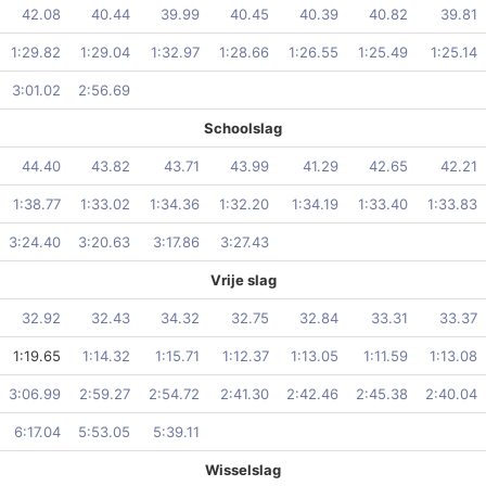
42.08
40.44
39.99
40.45
40.39
40.82
39.81
1:29.82
1:29.04
1:32.97
1:28.66
1:26.55
1:25.49
1:25.14
3:01.02
2:56.69
Schoolslag
44.40
43.82
43.71
43.99
41.29
42.65
42.21
1:38.77
1:33.02
1:34.36
1:32.20
1:34.19
1:33.40
1:33.83
3:24.40
3:20.63
3:17.86
3:27.43
Vrije slag
32.92
32.43
34.32
32.75
32.84
33.31
33.37
1:19.65
1:14.32
1:15.71
1:12.37
1:13.05
1:11.59
1:13.08
3:06.99
2:59.27
2:54.72
2:41.30
2:42.46
2:45.38
2:40.04
6:17.04
5:53.05
5:39.11
Wisselslag