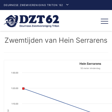
DEURNESE ZWEMVERENIGING TRITON '62
Togg
navi
Zwemtijden van Hein Serrarens
Hein Serrarens
50 meter vlinderslag
1:30.00
1:20.00
1:10.00
Tijd