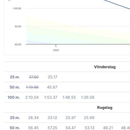
1:00.00
50.00
40.00
2020
Vlinderslag
25 m.
37.60
25.17
50 m.
1:19.66
45.67
100 m.
2:10.04
1:53.37
1:48.55
1:26.59
Rugslag
25 m.
28.34
33.12
25.97
25.69
50 m.
56.45
57.25
54.47
53.13
49.21
48.4