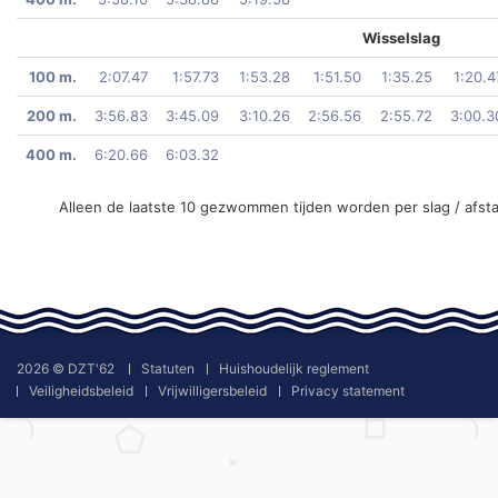
Wisselslag
100 m.
2:07.47
1:57.73
1:53.28
1:51.50
1:35.25
1:20.4
200 m.
3:56.83
3:45.09
3:10.26
2:56.56
2:55.72
3:00.3
400 m.
6:20.66
6:03.32
Alleen de laatste 10 gezwommen tijden worden per slag / afst
2026 © DZT'62
Statuten
Huishoudelijk reglement
Veiligheidsbeleid
Vrijwilligersbeleid
Privacy statement