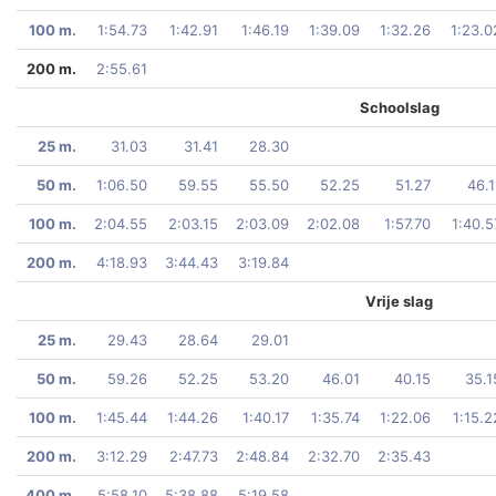
100 m.
1:54.73
1:42.91
1:46.19
1:39.09
1:32.26
1:23.0
200 m.
2:55.61
Schoolslag
25 m.
31.03
31.41
28.30
50 m.
1:06.50
59.55
55.50
52.25
51.27
46.1
100 m.
2:04.55
2:03.15
2:03.09
2:02.08
1:57.70
1:40.5
200 m.
4:18.93
3:44.43
3:19.84
Vrije slag
25 m.
29.43
28.64
29.01
50 m.
59.26
52.25
53.20
46.01
40.15
35.1
100 m.
1:45.44
1:44.26
1:40.17
1:35.74
1:22.06
1:15.2
200 m.
3:12.29
2:47.73
2:48.84
2:32.70
2:35.43
400 m.
5:58.10
5:38.88
5:19.58