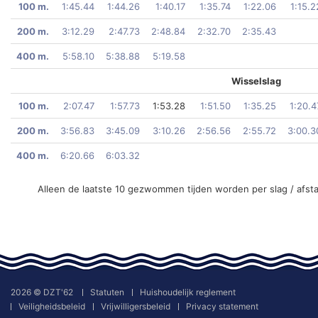
100 m.
1:45.44
1:44.26
1:40.17
1:35.74
1:22.06
1:15.2
200 m.
3:12.29
2:47.73
2:48.84
2:32.70
2:35.43
400 m.
5:58.10
5:38.88
5:19.58
Wisselslag
100 m.
2:07.47
1:57.73
1:53.28
1:51.50
1:35.25
1:20.4
200 m.
3:56.83
3:45.09
3:10.26
2:56.56
2:55.72
3:00.3
400 m.
6:20.66
6:03.32
Alleen de laatste 10 gezwommen tijden worden per slag / afst
2026 © DZT'62
Statuten
Huishoudelijk reglement
Veiligheidsbeleid
Vrijwilligersbeleid
Privacy statement