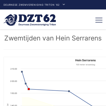
DEURNESE ZWEMVERENIGING TRITON '62
Togg
navi
Zwemtijden van Hein Serrarens
Hein Serrarens
100 meter wisselslag
2:10.00
2:00.00
1:50.00
Tijd
1:40.00