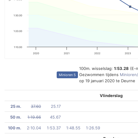
1:30.00
1:20.00
1:10.00
2020
2021
2022
2023
100m. wisselslag:
1:53.28
(E-n
Gezwommen tijdens
Minioren
Minioren 5
op 19 januari 2020 te Deurne
Vlinderslag
25 m.
37.60
25.17
50 m.
1:19.66
45.67
100 m.
2:10.04
1:53.37
1:48.55
1:26.59