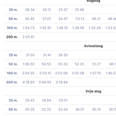
Rugslag
25 m.
28.34
33.12
25.97
25.69
50 m.
56.45
57.25
54.47
53.13
49.21
48.4
100 m.
1:54.73
1:42.91
1:46.19
1:39.09
1:32.26
1:23.0
200 m.
2:55.61
Schoolslag
25 m.
31.03
31.41
28.30
50 m.
1:06.50
59.55
55.50
52.25
51.27
46.1
100 m.
2:04.55
2:03.15
2:03.09
2:02.08
1:57.70
1:40.5
200 m.
4:18.93
3:44.43
3:19.84
Vrije slag
25 m.
29.43
28.64
29.01
50 m.
59.26
52.25
53.20
46.01
40.15
35.1