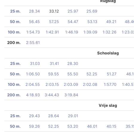
Rugslag
25 m.
28.34
33.12
25.97
25.69
50 m.
56.45
57.25
54.47
53.13
49.21
48.4
100 m.
1:54.73
1:42.91
1:46.19
1:39.09
1:32.26
1:23.0
200 m.
2:55.61
Schoolslag
25 m.
31.03
31.41
28.30
50 m.
1:06.50
59.55
55.50
52.25
51.27
46.1
100 m.
2:04.55
2:03.15
2:03.09
2:02.08
1:57.70
1:40.5
200 m.
4:18.93
3:44.43
3:19.84
Vrije slag
25 m.
29.43
28.64
29.01
50 m.
59.26
52.25
53.20
46.01
40.15
35.1