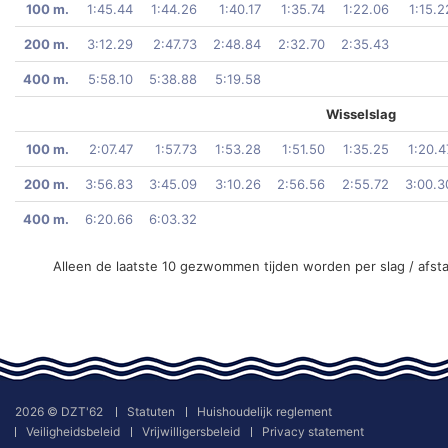
100 m.
1:45.44
1:44.26
1:40.17
1:35.74
1:22.06
1:15.2
200 m.
3:12.29
2:47.73
2:48.84
2:32.70
2:35.43
400 m.
5:58.10
5:38.88
5:19.58
Wisselslag
100 m.
2:07.47
1:57.73
1:53.28
1:51.50
1:35.25
1:20.4
200 m.
3:56.83
3:45.09
3:10.26
2:56.56
2:55.72
3:00.3
400 m.
6:20.66
6:03.32
Alleen de laatste 10 gezwommen tijden worden per slag / afst
2026 © DZT'62
Statuten
Huishoudelijk reglement
Veiligheidsbeleid
Vrijwilligersbeleid
Privacy statement