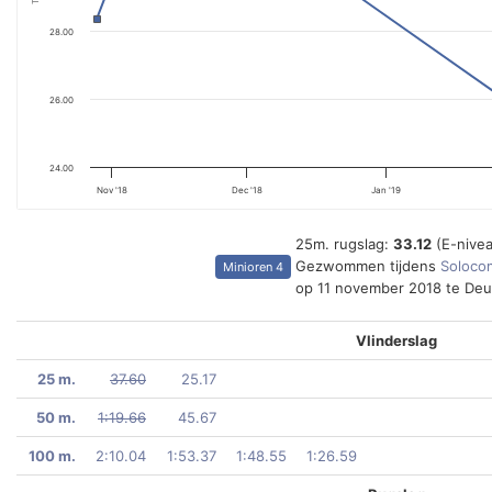
28.00
26.00
24.00
Nov '18
Dec '18
Jan '19
25m. rugslag:
33.12
(E-nive
Gezwommen tijdens
Solocom
Minioren 4
op 11 november 2018 te Deu
Vlinderslag
25 m.
37.60
25.17
50 m.
1:19.66
45.67
100 m.
2:10.04
1:53.37
1:48.55
1:26.59