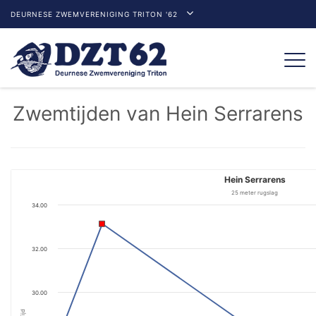
DEURNESE ZWEMVERENIGING TRITON '62
Togg
navi
Zwemtijden van Hein Serrarens
Hein Serrarens
25 meter rugslag
34.00
32.00
30.00
Tijd