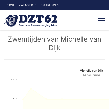
DEURNESE ZWEMVERENIGING TRITON '62
Togg
navi
Zwemtijden van Michelle van
Dijk
Michelle van Dijk
200 meter rugslag
3:20.00
3:10.00