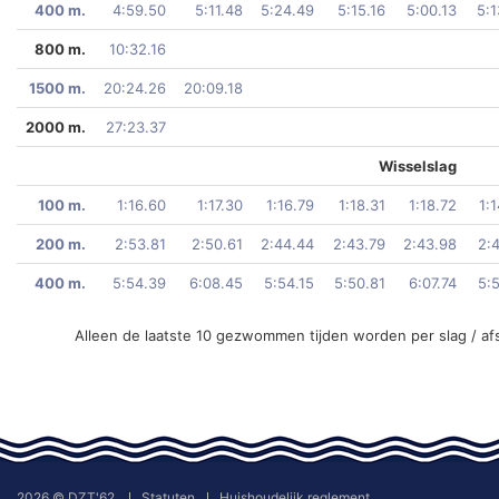
400 m.
4:59.50
5:11.48
5:24.49
5:15.16
5:00.13
5:1
800 m.
10:32.16
1500 m.
20:24.26
20:09.18
2000 m.
27:23.37
Wisselslag
100 m.
1:16.60
1:17.30
1:16.79
1:18.31
1:18.72
1:
200 m.
2:53.81
2:50.61
2:44.44
2:43.79
2:43.98
2:
400 m.
5:54.39
6:08.45
5:54.15
5:50.81
6:07.74
5:
Alleen de laatste 10 gezwommen tijden worden per slag / af
2026 © DZT'62
Statuten
Huishoudelijk reglement