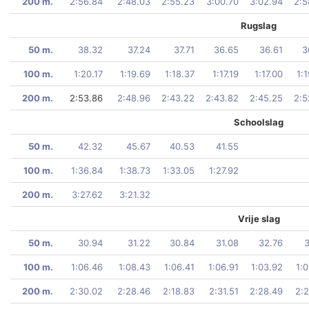
200 m.
2:56.84
2:48.03
2:55.23
3:00.70
3:02.94
2:5
Rugslag
50 m.
38.32
37.24
37.71
36.65
36.61
3
100 m.
1:20.17
1:19.69
1:18.37
1:17.19
1:17.00
1:
200 m.
2:53.86
2:48.96
2:43.22
2:43.82
2:45.25
2:5
Schoolslag
50 m.
42.32
45.67
40.53
41.55
100 m.
1:36.84
1:38.73
1:33.05
1:27.92
200 m.
3:27.62
3:21.32
Vrije slag
50 m.
30.94
31.22
30.84
31.08
32.76
3
100 m.
1:06.46
1:08.43
1:06.41
1:06.91
1:03.92
1:
200 m.
2:30.02
2:28.46
2:18.83
2:31.51
2:28.49
2:2