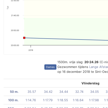
22:30.00
Tijd
21:40.00
20:50.00
20:00.00
2019
1500m. vrije slag:
20:24.26
(C-ni
Gezwommen tijdens
Lange Afsta
Dames
op 16 december 2018 te Sint-Oe
Vlinderslag
50 m.
35.57
34.42
34.44
32.74
34.05
3
100 m.
1:14.76
1:17.79
1:18.55
1:16.64
1:17.98
1: