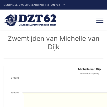
DEURNESE ZWEMVERENIGING TRITON '62
Togg
navi
Zwemtijden van Michelle van
Dijk
Michelle van Dijk
1500 meter vrije slag
24:10.00
23:20.00