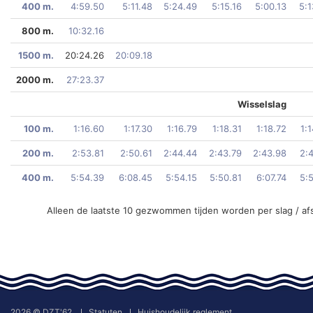
400 m.
4:59.50
5:11.48
5:24.49
5:15.16
5:00.13
5:1
800 m.
10:32.16
1500 m.
20:24.26
20:09.18
2000 m.
27:23.37
Wisselslag
100 m.
1:16.60
1:17.30
1:16.79
1:18.31
1:18.72
1:
200 m.
2:53.81
2:50.61
2:44.44
2:43.79
2:43.98
2:
400 m.
5:54.39
6:08.45
5:54.15
5:50.81
6:07.74
5:
Alleen de laatste 10 gezwommen tijden worden per slag / af
2026 © DZT'62
Statuten
Huishoudelijk reglement