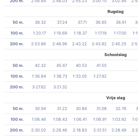
200 m.
2:56.84
2:48.03
2:55.23
3:00.70
3:02.94
2:5
Rugslag
50 m.
38.32
37.24
37.71
36.65
36.61
3
100 m.
1:20.17
1:19.69
1:18.37
1:17.19
1:17.00
1:
200 m.
2:53.86
2:48.96
2:43.22
2:43.82
2:45.25
2:5
Schoolslag
50 m.
42.32
45.67
40.53
41.55
100 m.
1:36.84
1:38.73
1:33.05
1:27.92
200 m.
3:27.62
3:21.32
Vrije slag
50 m.
30.94
31.22
30.84
31.08
32.76
3
100 m.
1:06.46
1:08.43
1:06.41
1:06.91
1:03.92
1:
200 m.
2:30.02
2:28.46
2:18.83
2:31.51
2:28.49
2:2