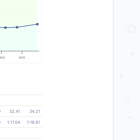
024
2025
9
32.41
34.21
9
1:17.04
1:18.61