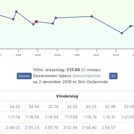
17
2018
2019
2020
2021
2022
2023
2
100m. wisselslag:
1:17.30
(C-niveau)
Gezwommen tijdens
Solocompetitie
Dames
25
op 2 december 2018 te Sint-Oedenrode
Vlinderslag
34.42
34.44
32.74
34.05
33.25
32.98
33.5
1:17.79
1:18.55
1:16.64
1:17.98
1:18.74
1:15.31
1:21.0
2:48.03
2:55.23
3:00.70
3:02.94
2:58.40
2:56.57