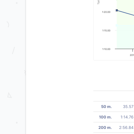
Tijd
1:20.00
1:15.00
1:10.00
20
50 m.
35.57
100 m.
1:14.76
200 m.
2:56.84