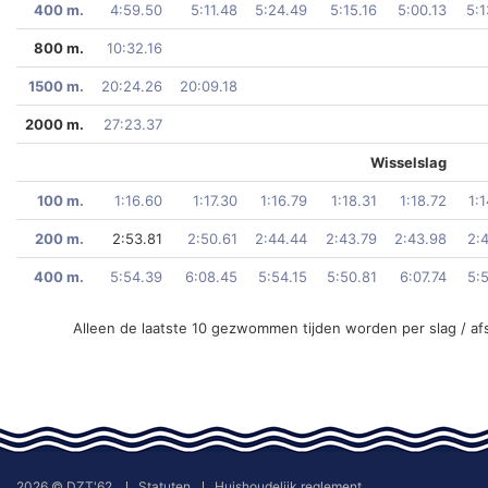
400 m.
4:59.50
5:11.48
5:24.49
5:15.16
5:00.13
5:1
800 m.
10:32.16
1500 m.
20:24.26
20:09.18
2000 m.
27:23.37
Wisselslag
100 m.
1:16.60
1:17.30
1:16.79
1:18.31
1:18.72
1:
200 m.
2:53.81
2:50.61
2:44.44
2:43.79
2:43.98
2:
400 m.
5:54.39
6:08.45
5:54.15
5:50.81
6:07.74
5:
Alleen de laatste 10 gezwommen tijden worden per slag / af
2026 © DZT'62
Statuten
Huishoudelijk reglement