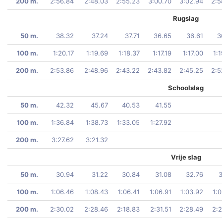
200 m.
2:56.84
2:48.03
2:55.23
3:00.70
3:02.94
2:5
Rugslag
50 m.
38.32
37.24
37.71
36.65
36.61
3
100 m.
1:20.17
1:19.69
1:18.37
1:17.19
1:17.00
1:
200 m.
2:53.86
2:48.96
2:43.22
2:43.82
2:45.25
2:5
Schoolslag
50 m.
42.32
45.67
40.53
41.55
100 m.
1:36.84
1:38.73
1:33.05
1:27.92
200 m.
3:27.62
3:21.32
Vrije slag
50 m.
30.94
31.22
30.84
31.08
32.76
3
100 m.
1:06.46
1:08.43
1:06.41
1:06.91
1:03.92
1:
200 m.
2:30.02
2:28.46
2:18.83
2:31.51
2:28.49
2:2