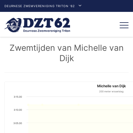
DEURNESE ZWEMVERENIGING TRITON '62
Togg
navi
Zwemtijden van Michelle van
Dijk
Michelle van Dijk
200 meter wisselslag
3:15.00
3:10.00
3:05.00