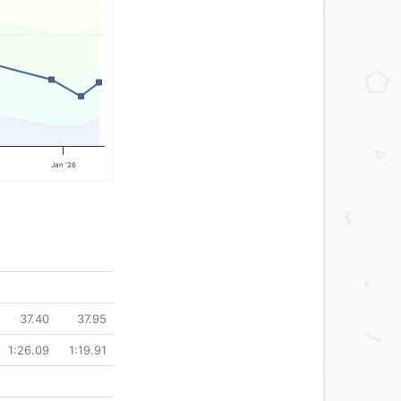
Jan '26
37.40
37.95
1:26.09
1:19.91