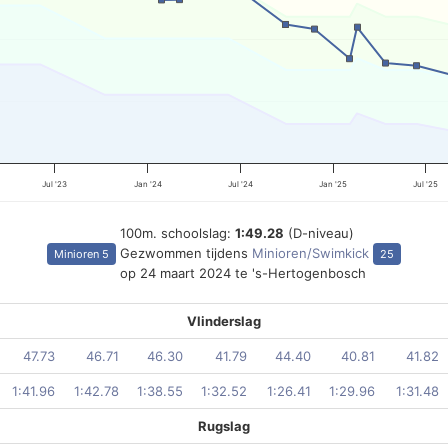
Jul '23
Jan '24
Jul '24
Jan '25
Jul '25
100m. schoolslag:
1:49.28
(D-niveau)
Gezwommen tijdens
Minioren/Swimkick
Minioren 5
25
op 24 maart 2024 te 's-Hertogenbosch
Vlinderslag
47.73
46.71
46.30
41.79
44.40
40.81
41.82
1:41.96
1:42.78
1:38.55
1:32.52
1:26.41
1:29.96
1:31.48
Rugslag