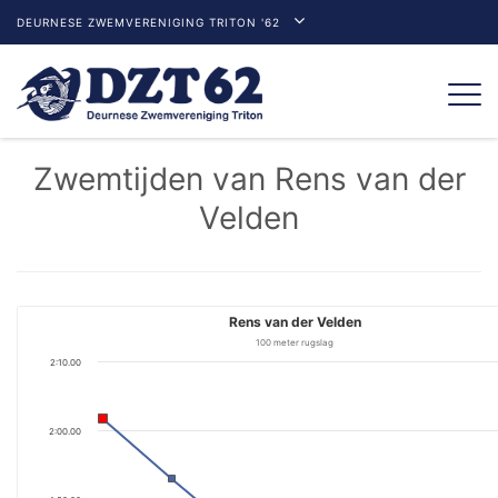
DEURNESE ZWEMVERENIGING TRITON '62
Togg
navi
Zwemtijden van Rens van der
Velden
Rens van der Velden
100 meter rugslag
2:10.00
2:00.00