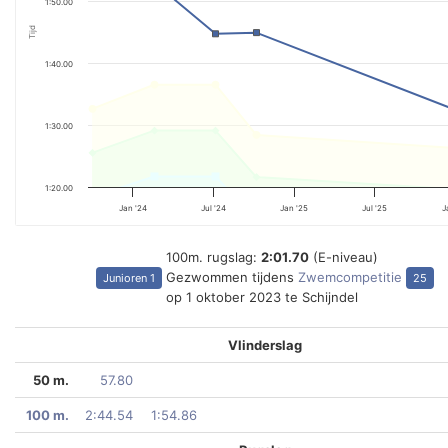
1:50.00
Tijd
1:40.00
1:30.00
1:20.00
Jan '24
Jul '24
Jan '25
Jul '25
J
100m. rugslag:
2:01.70
(E-niveau)
Gezwommen tijdens
Zwemcompetitie
Junioren 1
25
op 1 oktober 2023 te Schijndel
Vlinderslag
50 m.
57.80
100 m.
2:44.54
1:54.86