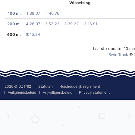
Wisselslag
100 m.
1:38.07
1:40.76
200 m.
4:26.07
3:53.23
3:39.22
3:16.91
400 m.
6:45.84
Laatste update: 10 m
SwimTrack
© 
2026 © DZT'62
Statuten
Huishoudelijk reglement
Veiligheidsbeleid
Vrijwilligersbeleid
Privacy statement