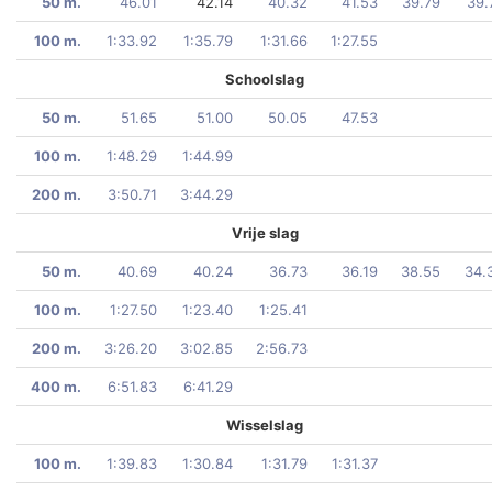
50 m.
46.01
42.14
40.32
41.53
39.79
39.
100 m.
1:33.92
1:35.79
1:31.66
1:27.55
Schoolslag
50 m.
51.65
51.00
50.05
47.53
100 m.
1:48.29
1:44.99
200 m.
3:50.71
3:44.29
Vrije slag
50 m.
40.69
40.24
36.73
36.19
38.55
34.
100 m.
1:27.50
1:23.40
1:25.41
200 m.
3:26.20
3:02.85
2:56.73
400 m.
6:51.83
6:41.29
Wisselslag
100 m.
1:39.83
1:30.84
1:31.79
1:31.37