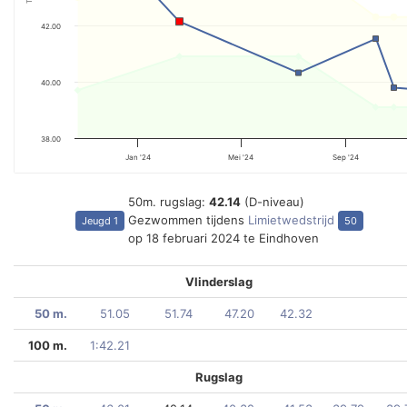
42.00
40.00
38.00
Jan '24
Mei '24
Sep '24
50m. rugslag:
42.14
(D-niveau)
Gezwommen tijdens
Limietwedstrijd
Jeugd 1
50
op 18 februari 2024 te Eindhoven
Vlinderslag
50 m.
51.05
51.74
47.20
42.32
100 m.
1:42.21
Rugslag