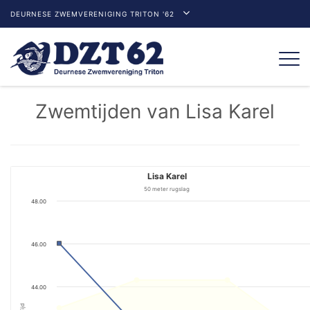
DEURNESE ZWEMVERENIGING TRITON '62
Togg
navi
Zwemtijden van Lisa Karel
Lisa Karel
50 meter rugslag
48.00
46.00
44.00
Tijd