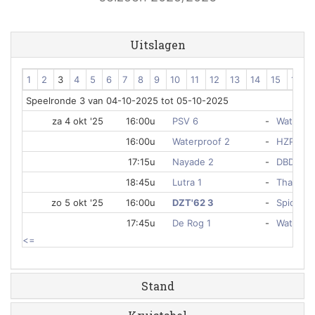
Uitslagen
1
2
3
4
5
6
7
8
9
10
11
12
13
14
15
16
Speelronde 3 van 04-10-2025 tot 05-10-2025
za 4 okt '25
16:00u
PSV 6
-
Waterpol
16:00u
Waterproof 2
-
HZPC 2
17:15u
Nayade 2
-
DBD 3
18:45u
Lutra 1
-
Thalassa
zo 5 okt '25
16:00u
DZT'62 3
-
Spio 1
17:45u
De Rog 1
-
Waterpol
<=
Stand