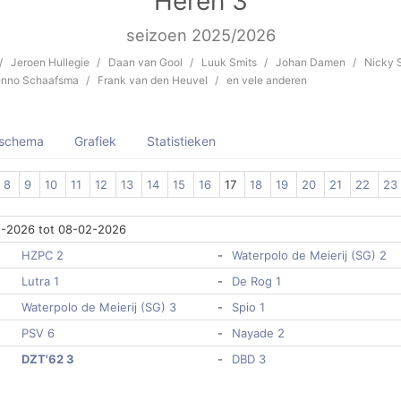
Heren 3
seizoen 2025/2026
Jeroen Hullegie
Daan van Gool
Luuk Smits
Johan Damen
Nicky 
nno Schaafsma
Frank van den Heuvel
en vele anderen
dschema
Grafiek
Statistieken
8
9
10
11
12
13
14
15
16
17
18
19
20
21
22
23
2-2026 tot 08-02-2026
HZPC 2
-
Waterpolo de Meierij (SG) 2
Lutra 1
-
De Rog 1
Waterpolo de Meierij (SG) 3
-
Spio 1
PSV 6
-
Nayade 2
DZT'62 3
-
DBD 3