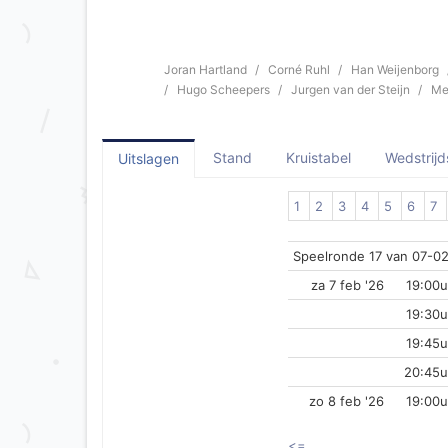
Joran Hartland
Corné Ruhl
Han Weijenborg
Hugo Scheepers
Jurgen van der Steijn
Me
Stand
Kruistabel
Wedstrij
Uitslagen
1
2
3
4
5
6
7
Speelronde 17 van 07-0
za 7 feb '26
19:00u
19:30u
19:45u
20:45u
zo 8 feb '26
19:00u
<=