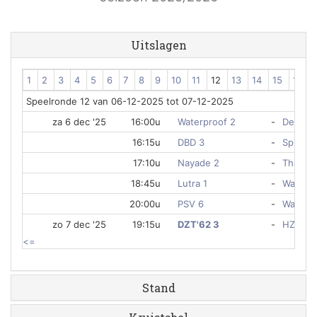
Uitslagen
1
2
3
4
5
6
7
8
9
10
11
12
13
14
15
16
Speelronde 12 van 06-12-2025 tot 07-12-2025
za 6 dec '25
16:00u
Waterproof 2
-
De Rog 
16:15u
DBD 3
-
Spio 1
17:10u
Nayade 2
-
Thalass
18:45u
Lutra 1
-
Waterpo
20:00u
PSV 6
-
Waterpo
zo 7 dec '25
19:15u
DZT'62 3
-
HZPC 2
<=
Stand