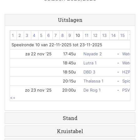
Uitslagen
1
2
3
4
5
6
7
8
9
10
11
12
13
14
15
16
Speelronde 10 van 22-11-2025 tot 23-11-2025
za 22 nov '25
17:45u
Nayade 2
-
Waterpol
18:45u
Lutra 1
-
Waterpol
18:50u
DBD 3
-
HZPC 2
20:15u
Thalassa 1
-
Spio 1
zo 23 nov '25
20:00u
De Rog 1
-
PSV 6
<=
Stand
Kruistabel