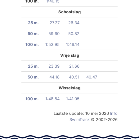
100 m.
1:40.15
Schoolslag
25 m.
27.27
26.34
50 m.
59.60
50.82
100 m.
1:53.95
1:46.14
Vrije slag
25 m.
23.39
21.66
50 m.
44.18
40.51
40.47
Wisselslag
100 m.
1:48.84
1:41.05
Laatste update: 10 mei 2026
Info
SwimTrack
© 2002-2026