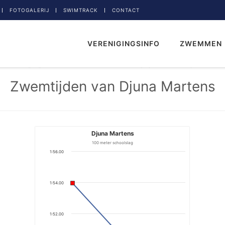
FOTOGALERIJ
SWIMTRACK
CONTACT
VERENIGINGSINFO
ZWEMMEN
Zwemtijden van Djuna Martens
Djuna Martens
100 meter schoolslag
1:56.00
1:54.00
1:52.00