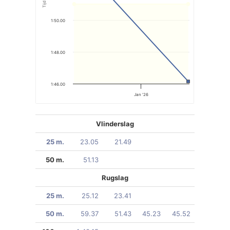
Tijd
1:50.00
1:48.00
1:46.00
Jan '26
Vlinderslag
25 m.
23.05
21.49
50 m.
51.13
Rugslag
25 m.
25.12
23.41
50 m.
59.37
51.43
45.23
45.52