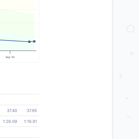
Sep '25
37.40
37.95
1:26.09
1:19.91