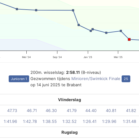
4
Mei '24
Sep '24
Jan '25
Mei '25
200m. wisselslag:
2:58.11
(B-niveau)
Gezwommen tijdens
Minioren/Swimkick Finale
Junioren 1
25
op 14 juni 2025 te Brabant
Vlinderslag
47.73
46.71
46.30
41.79
44.40
40.81
41.82
1:41.96
1:42.78
1:38.55
1:32.52
1:26.41
1:29.96
1:31.48
Rugslag