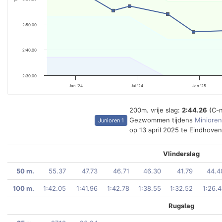
2:50.00
2:40.00
2:30.00
Jan '24
Jul '24
Jan '25
200m. vrije slag:
2:44.26
(C-n
Gezwommen tijdens
Minioren
Junioren 1
op 13 april 2025 te Eindhoven
Vlinderslag
50 m.
55.37
47.73
46.71
46.30
41.79
44.4
100 m.
1:42.05
1:41.96
1:42.78
1:38.55
1:32.52
1:26.4
Rugslag