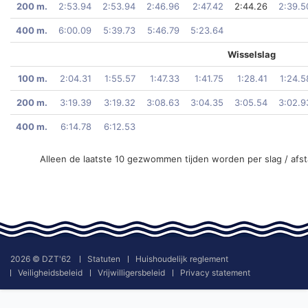
200 m.
2:53.94
2:53.94
2:46.96
2:47.42
2:44.26
2:39.5
400 m.
6:00.09
5:39.73
5:46.79
5:23.64
Wisselslag
100 m.
2:04.31
1:55.57
1:47.33
1:41.75
1:28.41
1:24.5
200 m.
3:19.39
3:19.32
3:08.63
3:04.35
3:05.54
3:02.9
400 m.
6:14.78
6:12.53
Alleen de laatste 10 gezwommen tijden worden per slag / afs
2026 © DZT'62
Statuten
Huishoudelijk reglement
Veiligheidsbeleid
Vrijwilligersbeleid
Privacy statement