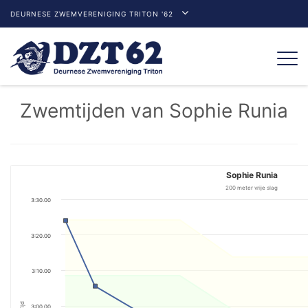
DEURNESE ZWEMVERENIGING TRITON '62
Togg
navi
Zwemtijden van Sophie Runia
Sophie Runia
200 meter vrije slag
3:30.00
3:20.00
3:10.00
Tijd
3:00.00