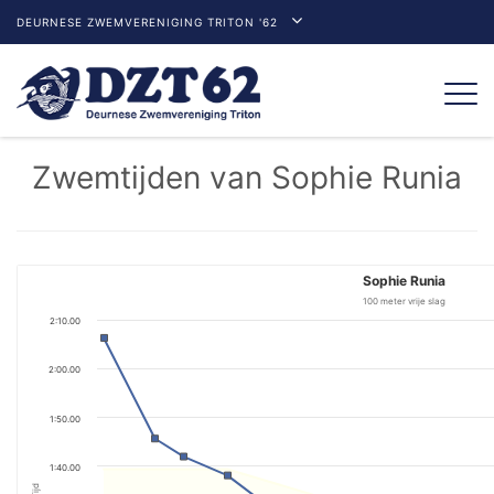
DEURNESE ZWEMVERENIGING TRITON '62
Togg
navi
Zwemtijden van Sophie Runia
Sophie Runia
100 meter vrije slag
2:10.00
2:00.00
1:50.00
1:40.00
Tijd