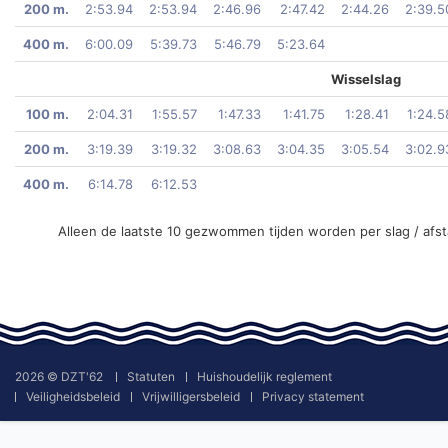
200 m.
2:53.94
2:53.94
2:46.96
2:47.42
2:44.26
2:39.5
400 m.
6:00.09
5:39.73
5:46.79
5:23.64
Wisselslag
100 m.
2:04.31
1:55.57
1:47.33
1:41.75
1:28.41
1:24.5
200 m.
3:19.39
3:19.32
3:08.63
3:04.35
3:05.54
3:02.9
400 m.
6:14.78
6:12.53
Alleen de laatste 10 gezwommen tijden worden per slag / afs
2026 © DZT'62
Statuten
Huishoudelijk reglement
Veiligheidsbeleid
Vrijwilligersbeleid
Privacy statement