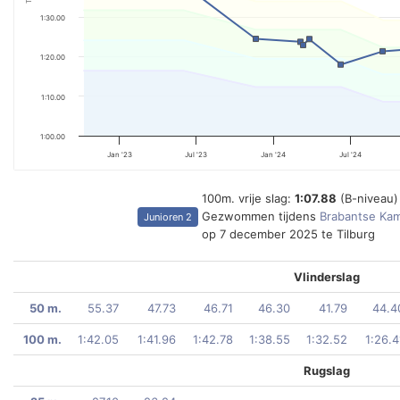
1:30.00
1:20.00
1:10.00
1:00.00
Jan '23
Jul '23
Jan '24
Jul '24
100m. vrije slag:
1:07.88
(B-niveau)
Gezwommen tijdens
Brabantse Ka
Junioren 2
op 7 december 2025 te Tilburg
Vlinderslag
50 m.
55.37
47.73
46.71
46.30
41.79
44.4
100 m.
1:42.05
1:41.96
1:42.78
1:38.55
1:32.52
1:26.4
Rugslag