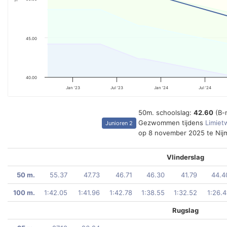
45.00
40.00
Jan '23
Jul '23
Jan '24
Jul '24
50m. schoolslag:
42.60
(B-
Gezwommen tijdens
Limiet
Junioren 2
op 8 november 2025 te Ni
Vlinderslag
50 m.
55.37
47.73
46.71
46.30
41.79
44.4
100 m.
1:42.05
1:41.96
1:42.78
1:38.55
1:32.52
1:26.4
Rugslag