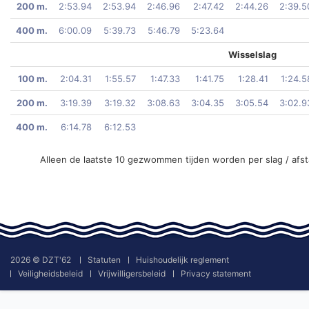
200 m.
2:53.94
2:53.94
2:46.96
2:47.42
2:44.26
2:39.5
400 m.
6:00.09
5:39.73
5:46.79
5:23.64
Wisselslag
100 m.
2:04.31
1:55.57
1:47.33
1:41.75
1:28.41
1:24.5
200 m.
3:19.39
3:19.32
3:08.63
3:04.35
3:05.54
3:02.9
400 m.
6:14.78
6:12.53
Alleen de laatste 10 gezwommen tijden worden per slag / afs
2026 © DZT'62
Statuten
Huishoudelijk reglement
Veiligheidsbeleid
Vrijwilligersbeleid
Privacy statement