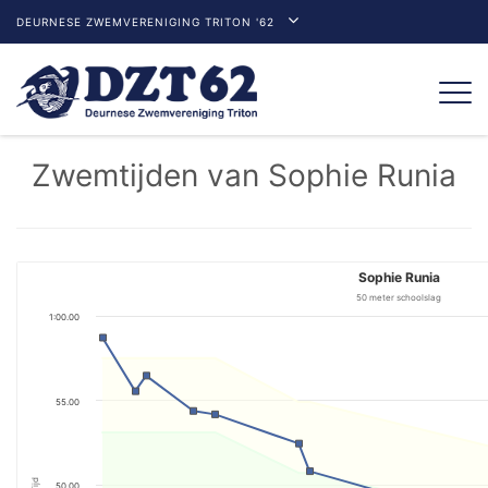
DEURNESE ZWEMVERENIGING TRITON '62
Togg
navi
Zwemtijden van Sophie Runia
Sophie Runia
50 meter schoolslag
1:00.00
55.00
Tijd
50.00