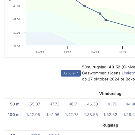
45.00
42.50
40.00
37.50
Jan '23
Jul '23
Jan '24
Jul '24
50m. rugslag:
40.52
(C-niv
Gezwommen tijdens
Limietw
Junioren 1
op 27 oktober 2024 te Boxt
Vlinderslag
50 m.
55.37
47.73
46.71
46.30
41.79
44.4
100 m.
1:42.05
1:41.96
1:42.78
1:38.55
1:32.52
1:26.4
Rugslag