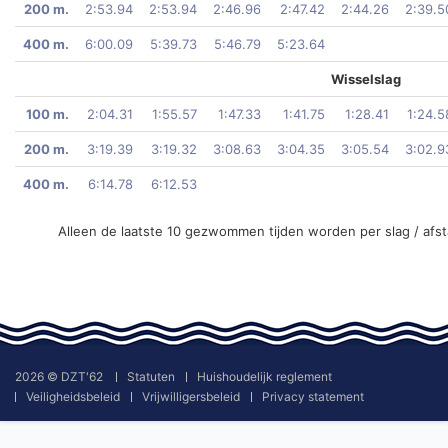
200 m.
2:53.94
2:53.94
2:46.96
2:47.42
2:44.26
2:39.5
400 m.
6:00.09
5:39.73
5:46.79
5:23.64
Wisselslag
100 m.
2:04.31
1:55.57
1:47.33
1:41.75
1:28.41
1:24.5
200 m.
3:19.39
3:19.32
3:08.63
3:04.35
3:05.54
3:02.9
400 m.
6:14.78
6:12.53
Alleen de laatste 10 gezwommen tijden worden per slag / afs
2026 © DZT'62
Statuten
Huishoudelijk reglement
Veiligheidsbeleid
Vrijwilligersbeleid
Privacy statement