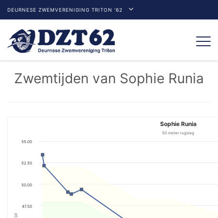
DEURNESE ZWEMVERENIGING TRITON '62
Togg
navi
Zwemtijden van Sophie Runia
Sophie Runia
50 meter rugslag
55.00
52.50
50.00
47.50
Tijd