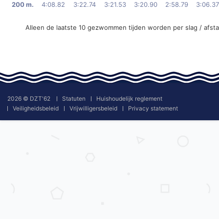
200 m.
4:08.82
3:22.74
3:21.53
3:20.90
2:58.79
3:06.37
Alleen de laatste 10 gezwommen tijden worden per slag / afst
2026 © DZT'62
Statuten
Huishoudelijk reglement
Veiligheidsbeleid
Vrijwilligersbeleid
Privacy statement