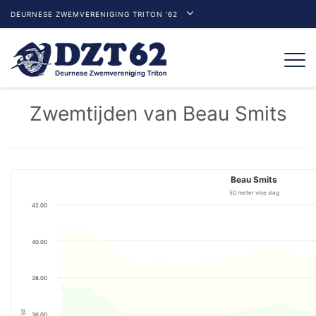
DEURNESE ZWEMVERENIGING TRITON '62
Togg
navi
Zwemtijden van Beau Smits
Beau Smits
50 meter vrije slag
42.00
40.00
38.00
Tijd
36.00