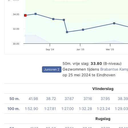
34.00
32.00
30.00
Sep '24
Jan '25
Mei '25
50m. vrije slag:
33.80
(B-niveau)
Gezwommen tijdens
Brabantse Kam
Junioren 2
op 25 mei 2024 te Eindhoven
Vlinderslag
50 m.
41.98
38.72
37.67
37.16
37.95
38.39
100 m.
1:52.90
1:27.81
1:27.00
1:32.28
1:23.24
1:29.03
Rugslag