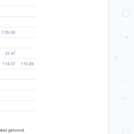
1:35.00
32.47
1:14.07
1:10.86
abel getoond.