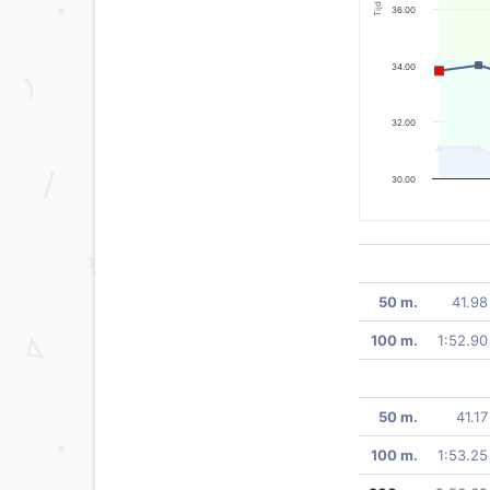
Tijd
36.00
34.00
32.00
30.00
50 m.
41.98
100 m.
1:52.90
50 m.
41.17
100 m.
1:53.25