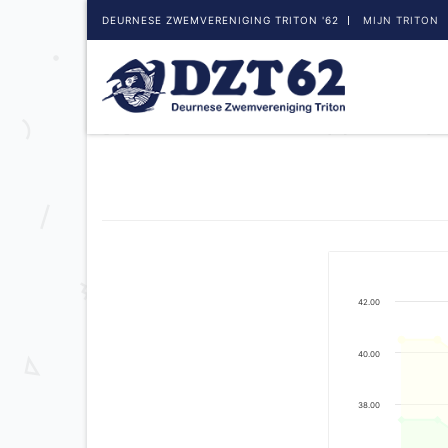
DEURNESE ZWEMVERENIGING TRITON '62
MIJN TRITON
42.00
40.00
38.00