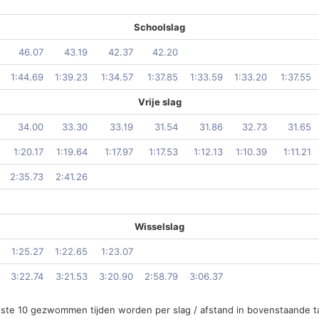
Schoolslag
46.07
43.19
42.37
42.20
1:44.69
1:39.23
1:34.57
1:37.85
1:33.59
1:33.20
1:37.55
Vrije slag
34.00
33.30
33.19
31.54
31.86
32.73
31.65
1:20.17
1:19.64
1:17.97
1:17.53
1:12.13
1:10.39
1:11.21
2:35.73
2:41.26
Wisselslag
1:25.27
1:22.65
1:23.07
3:22.74
3:21.53
3:20.90
2:58.79
3:06.37
atste 10 gezwommen tijden worden per slag / afstand in bovenstaande t