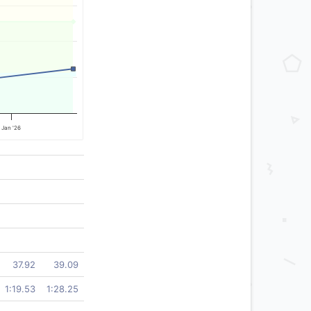
Jan '26
37.92
39.09
1:19.53
1:28.25