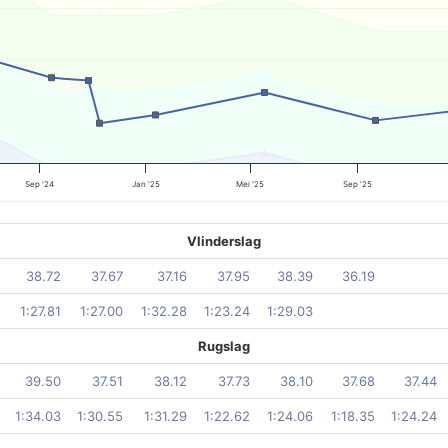
Sep '24
Jan '25
Mei '25
Sep '25
Vlinderslag
38.72
37.67
37.16
37.95
38.39
36.19
1:27.81
1:27.00
1:32.28
1:23.24
1:29.03
Rugslag
39.50
37.51
38.12
37.73
38.10
37.68
37.44
1:34.03
1:30.55
1:31.29
1:22.62
1:24.06
1:18.35
1:24.24